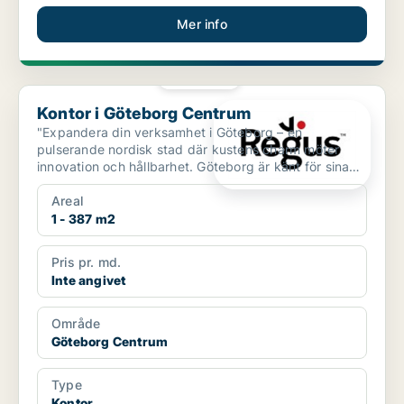
Mer info
PLATINA
Kontor i Göteborg Centrum
Kontor i Göteborg Centrum
"Expandera din verksamhet i Göteborg – en
pulserande nordisk stad där kustens charm möter
innovation och hållbarhet. Göteborg är känt för sina
historiska sta...
Areal
1 - 387 m2
Pris pr. md.
Inte angivet
Område
Göteborg Centrum
Type
Kontor