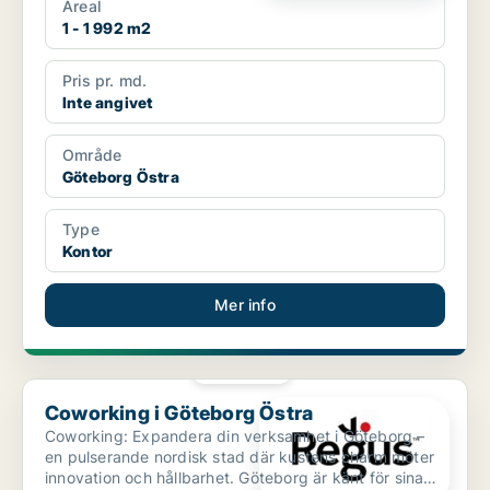
Areal
1 - 1 992 m2
Pris pr. md.
Inte angivet
Område
Göteborg Östra
Type
Kontor
Mer info
PLATINA
Coworking i Göteborg Östra
Coworking i Göteborg Östra
Coworking: Expandera din verksamhet i Göteborg –
en pulserande nordisk stad där kustens charm möter
innovation och hållbarhet. Göteborg är känt för sina