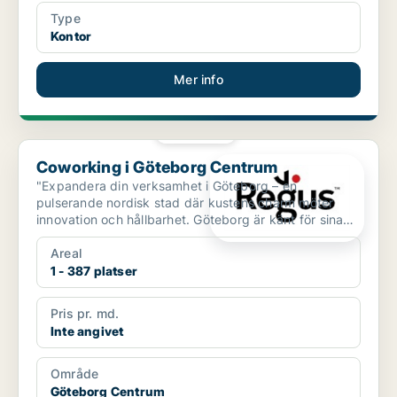
Type
Kontor
Mer info
PLATINA
Coworking i Göteborg Centrum
Coworking i Göteborg Centrum
"Expandera din verksamhet i Göteborg – en
pulserande nordisk stad där kustens charm möter
innovation och hållbarhet. Göteborg är känt för sina
historiska sta...
Areal
1 - 387 platser
Pris pr. md.
Inte angivet
Område
Göteborg Centrum