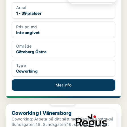
hist...
Areal
1 - 39 platser
Pris pr. md.
Inte angivet
Område
Göteborg Östra
Type
Coworking
Mer info
PLATINA
Coworking i Vänersborg
Coworking i Vänersborg
Coworking: Arbeta på ditt sätt med flexibla kontor på
Sundsgaten 16. Sundsgaten 16, som ligger perfekt