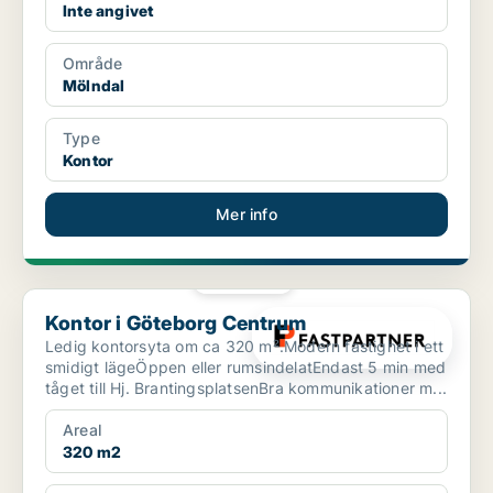
Inte angivet
Område
Mölndal
Type
Kontor
Mer info
PLATINA
Kontor i Göteborg Centrum
Kontor i Göteborg Centrum
Ledig kontorsyta om ca 320 m².Modern fastighet i ett
smidigt lägeÖppen eller rumsindelatEndast 5 min med
tåget till Hj. BrantingsplatsenBra kommunikationer m...
Areal
320 m2