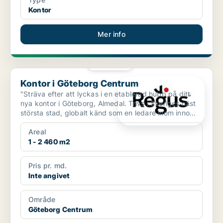
Kontor
Mer info
PLATINA
Kontor i Göteborg Centrum
Kontor i Göteborg Centrum
"Sträva efter att lyckas i en etablerad hubb på ditt
nya kontor i Göteborg, Almedal. Trivs i Sveriges näst
största stad, globalt känd som en ledare inom inno...
Areal
1 - 2 460 m2
Pris pr. md.
Inte angivet
Område
Göteborg Centrum