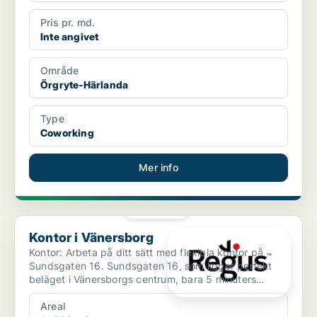
Pris pr. md.
Inte angivet
Område
Örgryte-Härlanda
Type
Coworking
Mer info
PLATINA
Kontor i Vänersborg
Kontor i Vänersborg
Kontor: Arbeta på ditt sätt med flexibla kontor på
Sundsgaten 16. Sundsgaten 16, som ligger perfekt
beläget i Vänersborgs centrum, bara 5 minuters
promenad f...
Areal