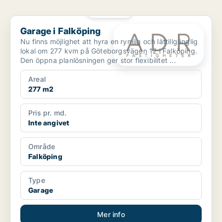
PLATINA
Garage i Falköping
Garage i Falköping
Nu finns möjlighet att hyra en rymlig och lättillgänglig
lokal om 277 kvm på Göteborgsvägen 12 i Falköping.
Den öppna planlösningen ger stor flexibilitet ...
Areal
277 m2
Pris pr. md.
Inte angivet
Område
Falköping
Type
Garage
Mer info