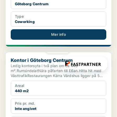
Göteborg Centrum
Type
Coworking
Mer info
PLATINA
Kontor i Göteborg Centrum
Kontor i Göteborg Centrum
Ledig kontorsyta i två plan om ca 440
m².RumsindelatNära påfarten till E6an.Hitta hit med
VästtrafikRestaurangen Kärra Värdshus ligger på 5
min gångavstånd.S...
Areal
440 m2
Pris pr. md.
Inte angivet