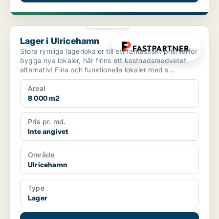
PLATINA
Lager i Ulricehamn
Lager i Ulricehamn
Stora rymliga lagerlokaler till ett fantastiskt pris!Varför
bygga nya lokaler, här finns ett kostnadsmedvetet
alternativ! Fina och funktionella lokaler med s...
Areal
8 000 m2
Pris pr. md.
Inte angivet
Område
Ulricehamn
Type
Lager