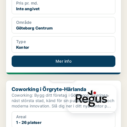
Pris pr. md.
Inte angivet
Område
Göteborg Centrum
Type
Kontor
Mer info
PLATINA
Coworking i Örgryte-Härlanda
Coworking i Örgryte-Härlanda
Coworking: Bygg ditt företag i Göteborg, Sveriges
näst största stad, känd för sin pulserande historia och
moderna innovation. Slå dig ner i ditt nya kontor p...
Areal
1 - 26 platser