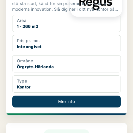
största stad, känd för sin pulserande historia och
moderna innovation. Slå dig ner i ditt nya kontor på
G...
Areal
1 - 266 m2
Pris pr. md.
Inte angivet
Område
Örgryte-Härlanda
Type
Kontor
Mer info