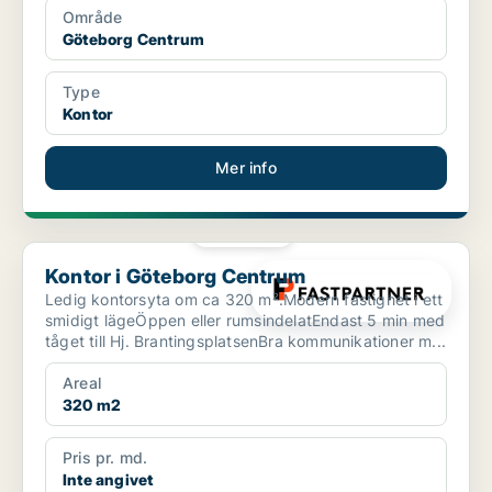
Område
Göteborg Centrum
Type
Kontor
Mer info
PLATINA
Kontor i Göteborg Centrum
Kontor i Göteborg Centrum
Ledig kontorsyta om ca 320 m².Modern fastighet i ett
smidigt lägeÖppen eller rumsindelatEndast 5 min med
tåget till Hj. BrantingsplatsenBra kommunikationer m...
Areal
320 m2
Pris pr. md.
Inte angivet