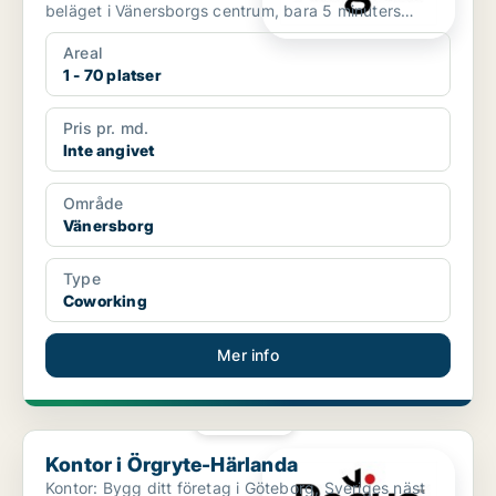
beläget i Vänersborgs centrum, bara 5 minuters
promena...
Areal
1 - 70 platser
Pris pr. md.
Inte angivet
Område
Vänersborg
Type
Coworking
Mer info
PLATINA
Kontor i Örgryte-Härlanda
Kontor i Örgryte-Härlanda
Kontor: Bygg ditt företag i Göteborg, Sveriges näst