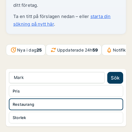
ditt företag.
Ta en titt på förslagen nedan – eller
starta din
sökning på nytt här
.
Nya i dag
25
Uppdaterade 24h
59
Notifikat
Mark
Sök
Pris
Restaurang
Storlek