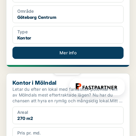
Område
Göteborg Centrum
Type
Kontor
Mer info
PLATINA
Kontor i Mölndal
Kontor i Mölndal
Letar du efter en lokal med fantastisk potential i ett
av Mölndals mest eftertraktade lägen? Nu har du
chansen att hyra en rymlig och mångsidig lokal.Mitt i
...
Areal
270 m2
Pris pr. md.