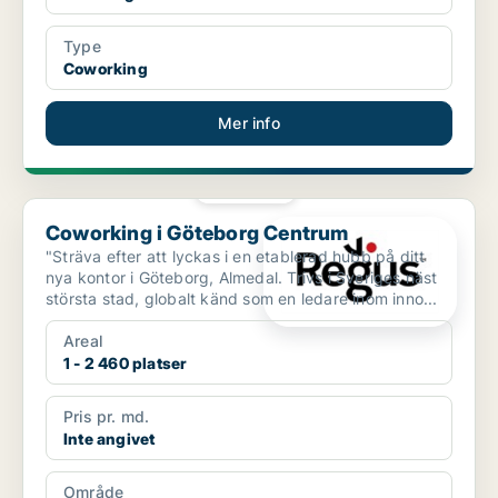
Type
Coworking
Mer info
PLATINA
Coworking i Göteborg Centrum
Coworking i Göteborg Centrum
"Sträva efter att lyckas i en etablerad hubb på ditt
nya kontor i Göteborg, Almedal. Trivs i Sveriges näst
största stad, globalt känd som en ledare inom inno...
Areal
1 - 2 460 platser
Pris pr. md.
Inte angivet
Område