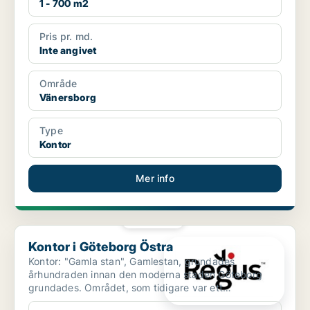
1 - 700 m2
Pris pr. md.
Inte angivet
Område
Vänersborg
Type
Kontor
Mer info
PLATINA
Kontor i Göteborg Östra
Kontor i Göteborg Östra
Kontor: "Gamla stan", Gamlestan, grundades
århundraden innan den moderna staden Göteborg
grundades. Området, som tidigare var ett
industricentrum, håller sna...