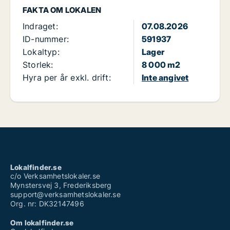
FAKTA OM LOKALEN
Indraget:
07.08.2026
ID-nummer:
591937
Lokaltyp:
Lager
Storlek:
8 000 m2
Hyra per år exkl. drift:
Inte angivet
Lokalfinder.se
c/o Verksamhetslokaler.se
Mynstersvej 3, Frederiksberg
support@verksamhetslokaler.se
Org. nr: DK32147496
Om lokalfinder.se