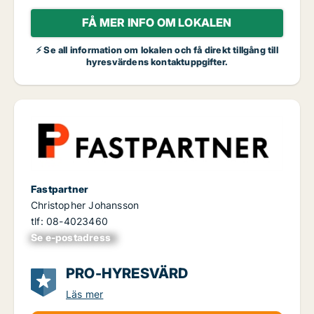
FÅ MER INFO OM LOKALEN
⚡ Se all information om lokalen och få direkt tillgång till
hyresvärdens kontaktuppgifter.
Fastpartner
Christopher Johansson
tlf: 08-4023460
Se e-postadress
xxxxxxxxxxxxxxx
PRO-HYRESVÄRD
Läs mer