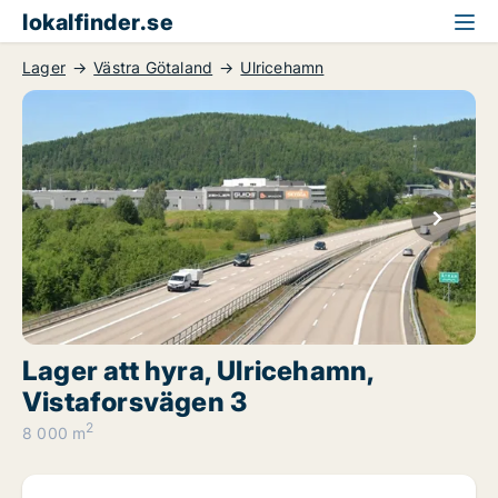
lokalfinder.se
Lager
Västra Götaland
Ulricehamn
Lager att hyra, Ulricehamn,
Vistaforsvägen 3
2
8 000 m