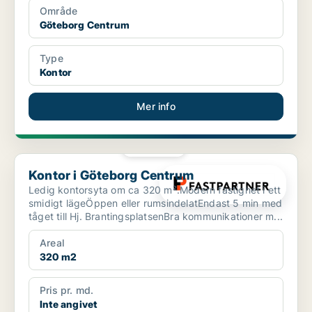
Område
Göteborg Centrum
Type
Kontor
Mer info
PLATINA
Kontor i Göteborg Centrum
Kontor i Göteborg Centrum
Ledig kontorsyta om ca 320 m².Modern fastighet i ett
smidigt lägeÖppen eller rumsindelatEndast 5 min med
tåget till Hj. BrantingsplatsenBra kommunikationer m...
Areal
320 m2
Pris pr. md.
Inte angivet