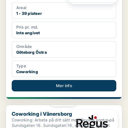
hist...
Areal
1 - 39 platser
Pris pr. md.
Inte angivet
Område
Göteborg Östra
Type
Coworking
Mer info
PLATINA
Coworking i Vänersborg
Coworking i Vänersborg
Coworking: Arbeta på ditt sätt med flexibla kontor på
Sundsgaten 16. Sundsgaten 16, som ligger perfekt