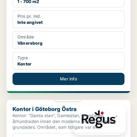
1 - 700 m2
Pris pr. md.
Inte angivet
Område
Vänersborg
Type
Kontor
Mer info
PLATINA
Kontor i Göteborg Östra
Kontor i Göteborg Östra
Kontor: "Gamla stan", Gamlestan, grundades
århundraden innan den moderna staden Göteborg
grundades. Området, som tidigare var ett
industricentrum, håller sna...