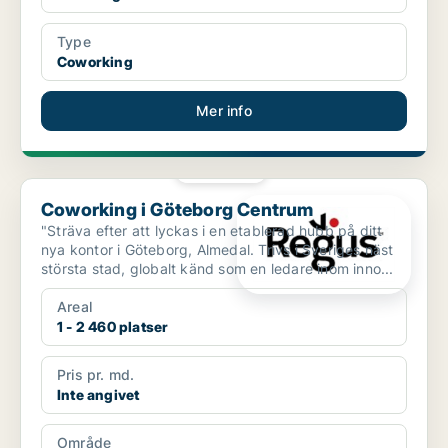
Type
Coworking
Mer info
PLATINA
Coworking i Göteborg Centrum
Coworking i Göteborg Centrum
"Sträva efter att lyckas i en etablerad hubb på ditt
nya kontor i Göteborg, Almedal. Trivs i Sveriges näst
största stad, globalt känd som en ledare inom inno...
Areal
1 - 2 460 platser
Pris pr. md.
Inte angivet
Område