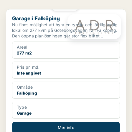
PLATINA
Garage i Falköping
Garage i Falköping
Nu finns möjlighet att hyra en rymlig och lättillgänglig
lokal om 277 kvm på Göteborgsvägen 12 i Falköping.
Den öppna planlösningen ger stor flexibilitet ...
Areal
277 m2
Pris pr. md.
Inte angivet
Område
Falköping
Type
Garage
Mer info