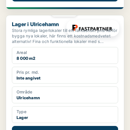
PLATINA
Lager i Ulricehamn
Lager i Ulricehamn
Stora rymliga lagerlokaler till ett fantastiskt pris!Varför
bygga nya lokaler, här finns ett kostnadsmedvetet
alternativ! Fina och funktionella lokaler med s...
Areal
8 000 m2
Pris pr. md.
Inte angivet
Område
Ulricehamn
Type
Lager