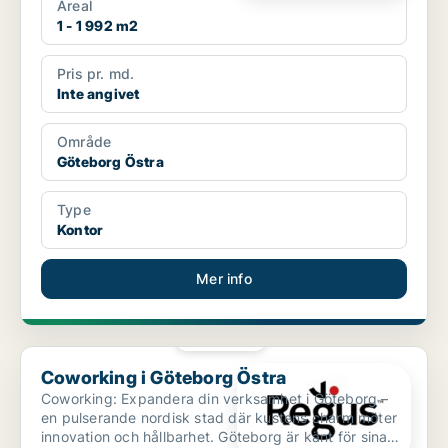
Areal
1 - 1 992 m2
Pris pr. md.
Inte angivet
Område
Göteborg Östra
Type
Kontor
Mer info
PLATINA
Coworking i Göteborg Östra
Coworking i Göteborg Östra
Coworking: Expandera din verksamhet i Göteborg –
en pulserande nordisk stad där kustens charm möter
innovation och hållbarhet. Göteborg är känt för sina