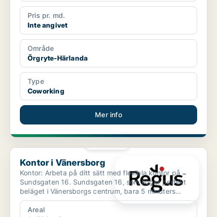
Pris pr. md.
Inte angivet
Område
Örgryte-Härlanda
Type
Coworking
Mer info
PLATINA
Kontor i Vänersborg
Kontor i Vänersborg
Kontor: Arbeta på ditt sätt med flexibla kontor på
Sundsgaten 16. Sundsgaten 16, som ligger perfekt
beläget i Vänersborgs centrum, bara 5 minuters
promenad f...
Areal