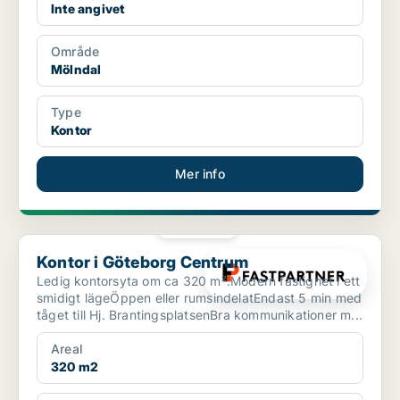
Inte angivet
Område
Mölndal
Type
Kontor
Mer info
PLATINA
Kontor i Göteborg Centrum
Kontor i Göteborg Centrum
Ledig kontorsyta om ca 320 m².Modern fastighet i ett
smidigt lägeÖppen eller rumsindelatEndast 5 min med
tåget till Hj. BrantingsplatsenBra kommunikationer m...
Areal
320 m2