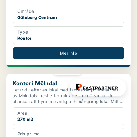
Område
Göteborg Centrum
Type
Kontor
Mer info
PLATINA
Kontor i Mölndal
Kontor i Mölndal
Letar du efter en lokal med fantastisk potential i ett
av Mölndals mest eftertraktade lägen? Nu har du
chansen att hyra en rymlig och mångsidig lokal.Mitt i
...
Areal
270 m2
Pris pr. md.