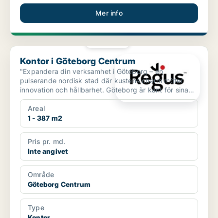
Mer info
PLATINA
Kontor i Göteborg Centrum
Kontor i Göteborg Centrum
"Expandera din verksamhet i Göteborg – en
pulserande nordisk stad där kustens charm möter
innovation och hållbarhet. Göteborg är känt för sina
historiska sta...
Areal
1 - 387 m2
Pris pr. md.
Inte angivet
Område
Göteborg Centrum
Type
Kontor