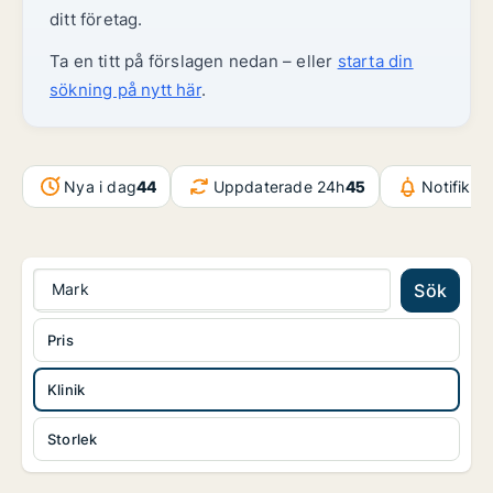
ditt företag.
Ta en titt på förslagen nedan – eller
starta din
sökning på nytt här
.
Nya i dag
44
Uppdaterade 24h
45
Notifikat
Mark
Sök
Pris
Klinik
Storlek