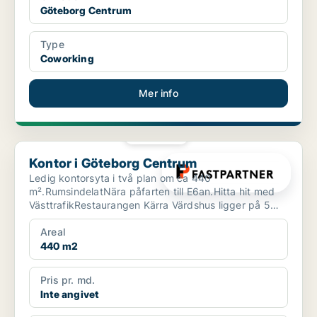
Göteborg Centrum
Type
Coworking
Mer info
PLATINA
Kontor i Göteborg Centrum
Kontor i Göteborg Centrum
Ledig kontorsyta i två plan om ca 440
m².RumsindelatNära påfarten till E6an.Hitta hit med
VästtrafikRestaurangen Kärra Värdshus ligger på 5
min gångavstånd.S...
Areal
440 m2
Pris pr. md.
Inte angivet