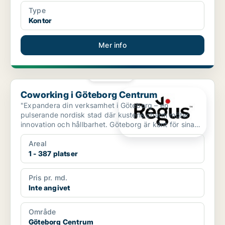
Type
Kontor
Mer info
PLATINA
Coworking i Göteborg Centrum
Coworking i Göteborg Centrum
"Expandera din verksamhet i Göteborg – en
pulserande nordisk stad där kustens charm möter
innovation och hållbarhet. Göteborg är känt för sina
historiska sta...
Areal
1 - 387 platser
Pris pr. md.
Inte angivet
Område
Göteborg Centrum