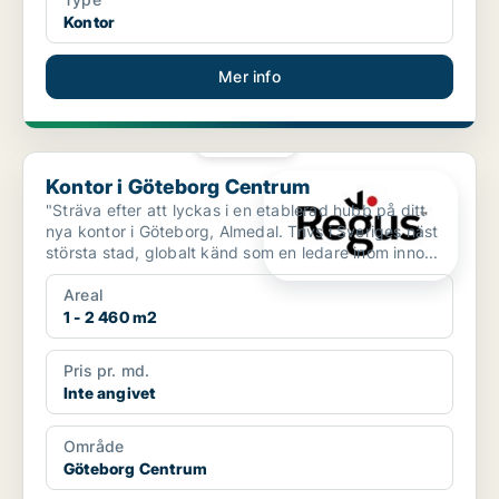
Kontor
Mer info
PLATINA
Kontor i Göteborg Centrum
Kontor i Göteborg Centrum
"Sträva efter att lyckas i en etablerad hubb på ditt
nya kontor i Göteborg, Almedal. Trivs i Sveriges näst
största stad, globalt känd som en ledare inom inno...
Areal
1 - 2 460 m2
Pris pr. md.
Inte angivet
Område
Göteborg Centrum