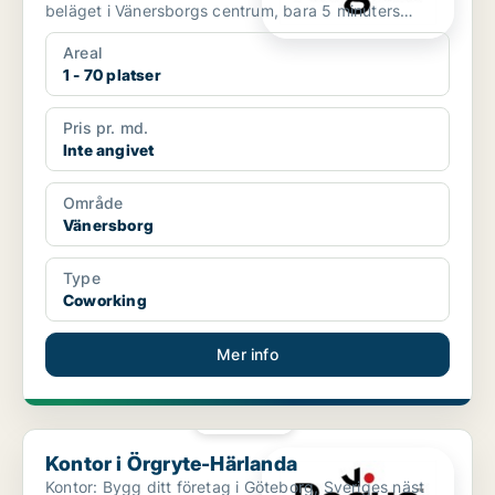
beläget i Vänersborgs centrum, bara 5 minuters
promena...
Areal
1 - 70 platser
Pris pr. md.
Inte angivet
Område
Vänersborg
Type
Coworking
Mer info
PLATINA
Kontor i Örgryte-Härlanda
Kontor i Örgryte-Härlanda
Kontor: Bygg ditt företag i Göteborg, Sveriges näst