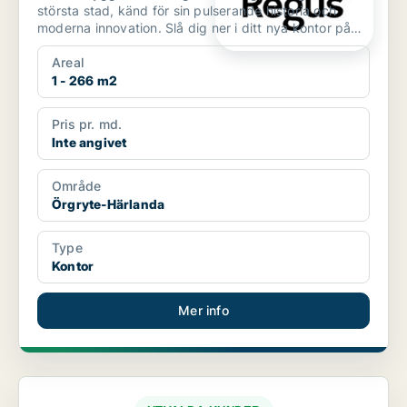
största stad, känd för sin pulserande historia och
moderna innovation. Slå dig ner i ditt nya kontor på
G...
Areal
1 - 266 m2
Pris pr. md.
Inte angivet
Område
Örgryte-Härlanda
Type
Kontor
Mer info