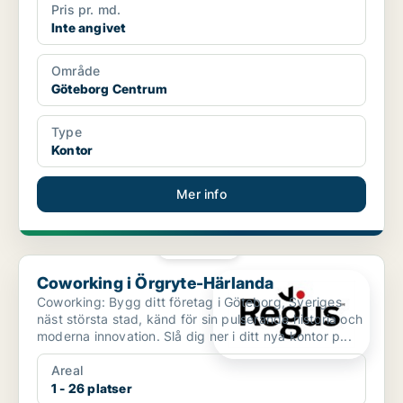
Pris pr. md.
Inte angivet
Område
Göteborg Centrum
Type
Kontor
Mer info
PLATINA
Coworking i Örgryte-Härlanda
Coworking i Örgryte-Härlanda
Coworking: Bygg ditt företag i Göteborg, Sveriges
näst största stad, känd för sin pulserande historia och
moderna innovation. Slå dig ner i ditt nya kontor p...
Areal
1 - 26 platser