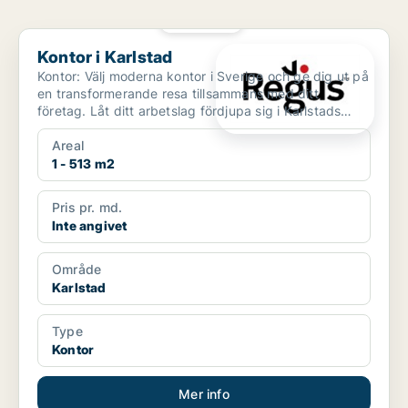
PLATINA
Kontor i Karlstad
Kontor i Karlstad
Kontor: Välj moderna kontor i Sverige och ge dig ut på
en transformerande resa tillsammans med ditt
företag. Låt ditt arbetslag fördjupa sig i Karlstads
rika...
Areal
1 - 513 m2
Pris pr. md.
Inte angivet
Område
Karlstad
Type
Kontor
Mer info