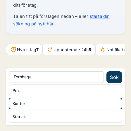
ditt företag.
Ta en titt på förslagen nedan – eller
starta din
sökning på nytt här
.
Nya i dag
7
Uppdaterade 24h
8
Notifikation
Forshaga
Sök
Pris
Kontor
Storlek