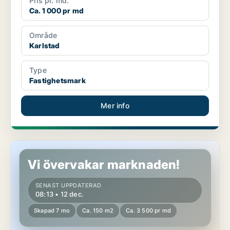
Pris pr. md.
Ca. 1 000 pr md
Område
Karlstad
Type
Fastighetsmark
Mer info
Butikslokal i Karlstad
Vi övervakar marknaden!
SENAST UPPDATERAD
08:13 • 12 dec.
Skapad 7 mo
Ca. 150 m2
Ca. 3 500 pr md