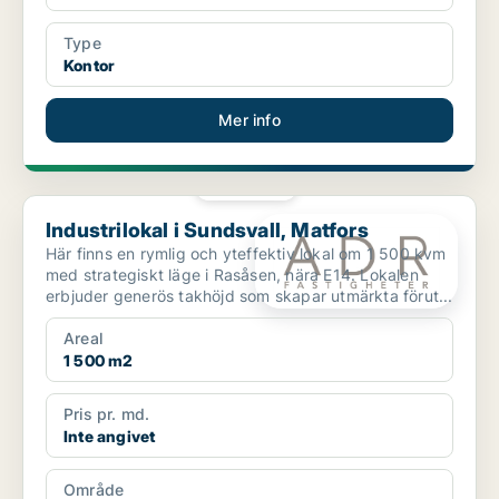
Type
Kontor
Mer info
PLATINA
Industrilokal i Sundsvall, Matfors
Industrilokal i Sundsvall, Matfors
Här finns en rymlig och yteffektiv lokal om 1 500 kvm
med strategiskt läge i Rasåsen, nära E14. Lokalen
erbjuder generös takhöjd som skapar utmärkta förut...
Areal
1 500 m2
Pris pr. md.
Inte angivet
Område