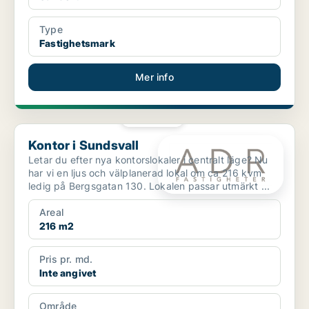
Type
Fastighetsmark
Mer info
PLATINA
Kontor i Sundsvall
Kontor i Sundsvall
Letar du efter nya kontorslokaler i centralt läge? Nu
har vi en ljus och välplanerad lokal om ca 216 kvm
ledig på Bergsgatan 130. Lokalen passar utmärkt ...
Areal
216 m2
Pris pr. md.
Inte angivet
Område