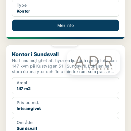
Type
Kontor
Mer info
PLATINA
Kontor i Sundsvall
Kontor i Sundsvall
Nu finns möjlighet att hyra en ljus och rymlig lokal om
147 kvm på Kustvägen 51 i Sundsvall. Lokalen har
stora öppna ytor och flera mindre rum som passar
för...
Areal
147 m2
Pris pr. md.
Inte angivet
Område
Sundsvall