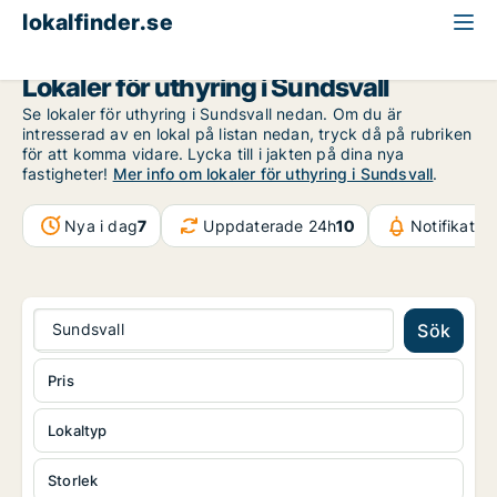
lokalfinder.se
Västernorrland
Sundsvall
Lokaler för uthyring i Sundsvall
Se lokaler för uthyring i Sundsvall nedan. Om du är
intresserad av en lokal på listan nedan, tryck då på rubriken
för att komma vidare. Lycka till i jakten på dina nya
fastigheter!
Mer info om lokaler för uthyring i Sundsvall
.
Nya i dag
7
Uppdaterade 24h
10
Notifikatio
Sundsvall
Sök
Pris
Lokaltyp
Storlek