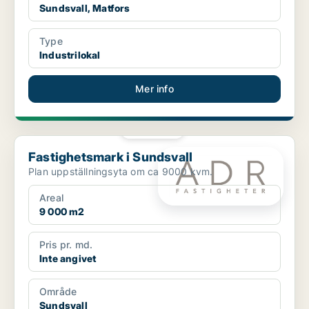
Sundsvall, Matfors
Type
Industrilokal
Mer info
PLATINA
Fastighetsmark i Sundsvall
Fastighetsmark i Sundsvall
Plan uppställningsyta om ca 9000 kvm.
Areal
9 000 m2
Pris pr. md.
Inte angivet
Område
Sundsvall