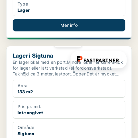
Type
Lager
Mer info
PLATINA
Lager i Sigtuna
Lager i Sigtuna
En lagerlokal med en port.Mindre lokal i enklare skick
för lager eller lätt verkstad (ej fordonsverkstad).
Takhöjd ca 3 meter, lastport.ÖppenDet är mycket
sm...
Areal
133 m2
Pris pr. md.
Inte angivet
Område
Sigtuna