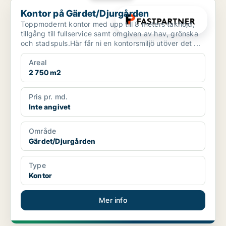
Kontor på Gärdet/Djurgården
Kontor på Gärdet/Djurgården
Toppmodernt kontor med upp till 8 meters takhöjd,
tillgång till fullservice samt omgiven av hav, grönska
och stadspuls.Här får ni en kontorsmiljö utöver det ...
Areal
2 750 m2
Pris pr. md.
Inte angivet
Område
Gärdet/Djurgården
Type
Kontor
Mer info