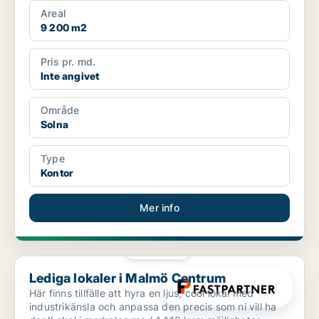
Areal
9 200 m2
Pris pr. md.
Inte angivet
Område
Solna
Type
Kontor
Mer info
PLATINA
Lediga lokaler i Malmö Centrum
Lediga lokaler i Malmö Centrum
Här finns tillfälle att hyra en ljus, cool lokal med
industrikänsla och anpassa den precis som ni vill ha