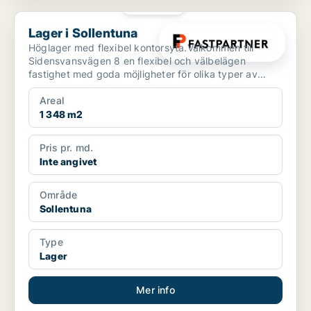
PLATINA
Lager i Sollentuna
Lager i Sollentuna
Höglager med flexibel kontorsyta.Välkommen till
Sidensvansvägen 8 en flexibel och välbelägen
fastighet med goda möjligheter för olika typer av
verksamheter. ...
Areal
1 348 m2
Pris pr. md.
Inte angivet
Område
Sollentuna
Type
Lager
Mer info