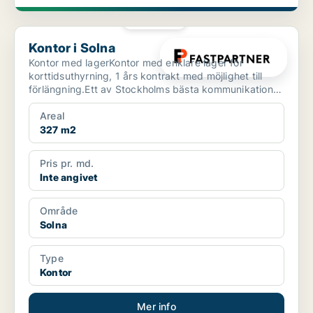
PLATINA
Kontor i Solna
Kontor i Solna
Kontor med lagerKontor med enklare lager för
korttidsuthyrning, 1 års kontrakt med möjlighet till
förlängning.Ett av Stockholms bästa kommunikations
läge.Ett...
Areal
327 m2
Pris pr. md.
Inte angivet
Område
Solna
Type
Kontor
Mer info