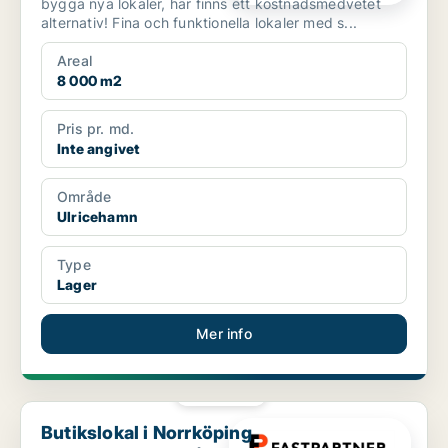
bygga nya lokaler, här finns ett kostnadsmedvetet
alternativ! Fina och funktionella lokaler med s...
Areal
8 000 m2
Pris pr. md.
Inte angivet
Område
Ulricehamn
Type
Lager
Mer info
PLATINA
Butikslokal i Norrköping
Butikslokal i Norrköping