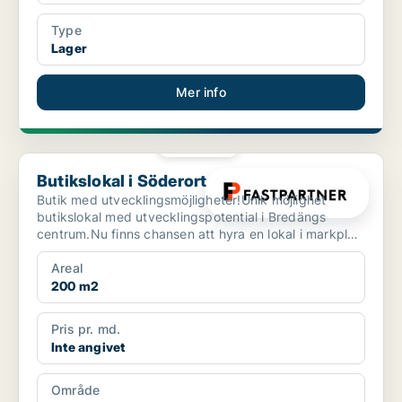
Type
Lager
Mer info
PLATINA
Butikslokal i Söderort
Butikslokal i Söderort
Butik med utvecklingsmöjligheter!Unik möjlighet
butikslokal med utvecklingspotential i Bredängs
centrum.Nu finns chansen att hyra en lokal i markplan
med sto...
Areal
200 m2
Pris pr. md.
Inte angivet
Område