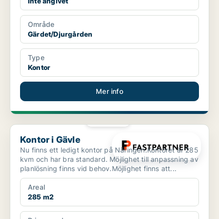
Inte angivet
Område
Gärdet/Djurgården
Type
Kontor
Mer info
PLATINA
Kontor i Gävle
Kontor i Gävle
Nu finns ett ledigt kontor på Näringen.Kontoret är 285
kvm och har bra standard. Möjlighet till anpassning av
planlösning finns vid behov.Möjlighet finns att...
Areal
285 m2