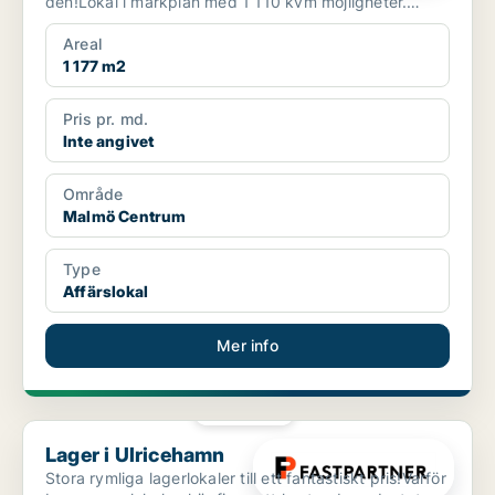
den!Lokal i markplan med 1 110 kvm möjligheter.
Här...
Areal
1 177 m2
Pris pr. md.
Inte angivet
Område
Malmö Centrum
Type
Affärslokal
Mer info
PLATINA
Lager i Ulricehamn
Lager i Ulricehamn
Stora rymliga lagerlokaler till ett fantastiskt pris!Varför