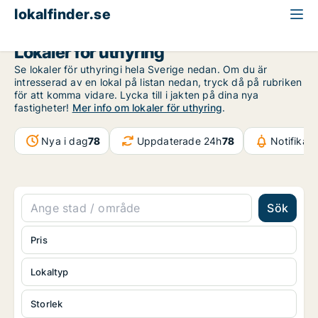
lokalfinder.se
Lokaler för uthyring
Se lokaler för uthyringi hela Sverige nedan. Om du är
intresserad av en lokal på listan nedan, tryck då på rubriken
för att komma vidare. Lycka till i jakten på dina nya
fastigheter!
Mer info om lokaler för uthyring
.
Nya i dag
78
Uppdaterade 24h
78
Notifikat
Sök
Pris
Lokaltyp
Storlek