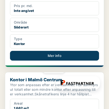
Pris pr. md.
Inte angivet
Område
Söderort
Type
Kontor
Mer info
PLATINA
Kontor i Malmö Centrum
Kontor i Malmö Centrum
Ytor som anpassas efter er verksamhet.Ytor som hyrs
ut totalt eller som mindre kontor efter anpassning till
er verksamhet.Skånetrafikens linje 4 har hållplat...
Areal
1 662 m2