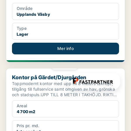
Område
Upplands Väsby
Type
Lager
Mer info
PLATINA
Kontor på Gärdet/Djurgården
Kontor på Gärdet/Djurgården
Toppmodernt kontor med upp till 8 meters takhöjd,
tillgång till fullservice samt omgiven av hav, grönska
och stadspuls.UPP TILL 8 METER I TAKHÖJD. RIKTIG
WOW...
Areal
4 700 m2
Pris pr. md.