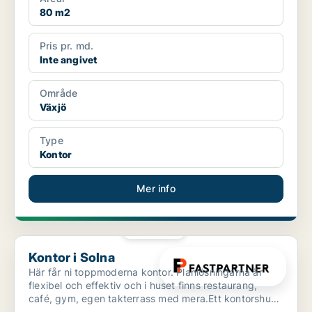
80 m2
Pris pr. md.
Inte angivet
Område
Växjö
Type
Kontor
Mer info
PLATINA
Kontor i Solna
Kontor i Solna
Här får ni toppmoderna kontor. Planlösningarna är
flexibel och effektiv och i huset finns restaurang,
café, gym, egen takterrass med mera.Ett kontorshus
som ...