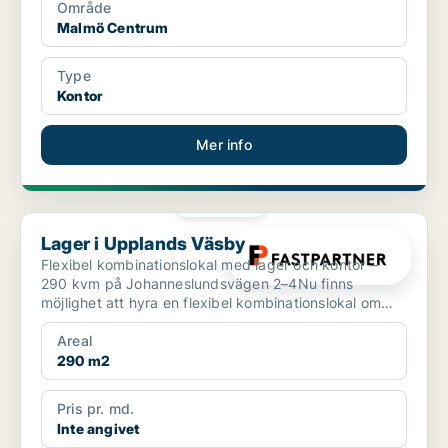
Område
Malmö Centrum
Type
Kontor
Mer info
PLATINA
Lager i Upplands Väsby
Lager i Upplands Väsby
Flexibel kombinationslokal med lager och kontor –
290 kvm på Johanneslundsvägen 2–4Nu finns
möjlighet att hyra en flexibel kombinationslokal om
totalt 290 kv...
Areal
290 m2
Pris pr. md.
Inte angivet