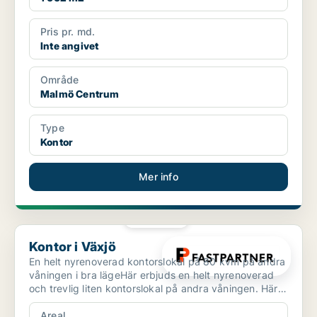
Pris pr. md.
Inte angivet
Område
Malmö Centrum
Type
Kontor
Mer info
PLATINA
Kontor i Växjö
Kontor i Växjö
En helt nyrenoverad kontorslokal på 80 kvm på andra
våningen i bra lägeHär erbjuds en helt nyrenoverad
och trevlig liten kontorslokal på andra våningen. Här
...
Areal