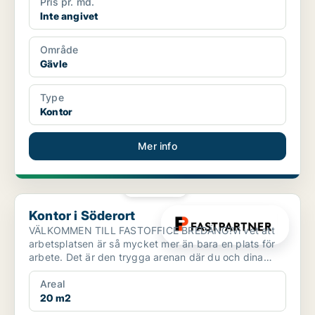
Pris pr. md.
Inte angivet
Område
Gävle
Type
Kontor
Mer info
PLATINA
Kontor i Söderort
Kontor i Söderort
VÄLKOMMEN TILL FASTOFFICE BREDÄNG!Vi vet att
arbetsplatsen är så mycket mer än bara en plats för
arbete. Det är den trygga arenan där du och dina
kollegor um...
Areal
20 m2