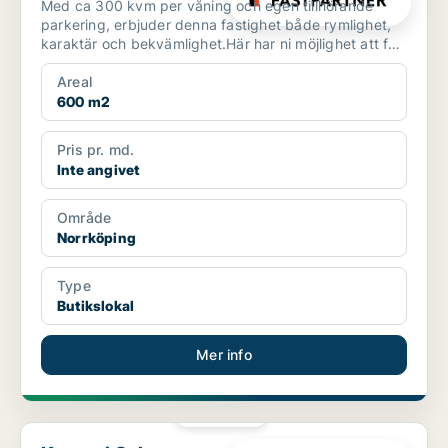
Med ca 300 kvm per våning och egen tillhörande
parkering, erbjuder denna fastighet både rymlighet,
karaktär och bekvämlighet.Här har ni möjlighet att få
hela...
Areal
600 m2
Pris pr. md.
Inte angivet
Område
Norrköping
Type
Butikslokal
Mer info
PLATINA
Kontor i Solna