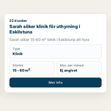
22 d sedan
Sarah söker klinik för uthyrning i Eskilstuna
Sarah söker klinik för uthyrning i
Eskilstuna
Sarah söker 15-60 m² klinik i Eskilstuna att hyra
Type
Klinik
Storlek
Max. per månad
2
15 - 60 m
Ej angivet
Mer info