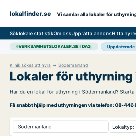
lokalfinder.se
Vi samlar alla lokaler för uthyrni
Sök
lokale statistik
Om oss
Upprätta annons
Hitta hyr
VERKSAMHETSLOKALER.SE I DAG;
Uppdaterade
Klinik sökes att hyra
Södermanland
Lokaler för uthyrnin
Har du en lokal för uthyrning i Södermanland? Starta 
Få snabbt hjälp med uthyrningen via telefon: 08-446 8
Södermanland
Lokaltyp: