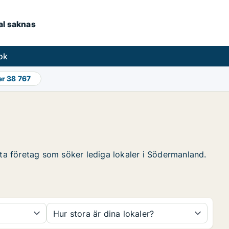
kal saknas
ok
er
38 767
tta företag som söker lediga lokaler i Södermanland.
Hur stora är dina lokaler?