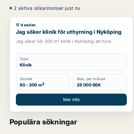
2 aktiva sökannonser just nu
17 d sedan
Jag söker klinik för uthyrning i Nyköping
Jag söker klinik för uthyrning i Nyköping
Jag söker 50-300 m² klinik i Nyköping att hyra
Type
Klinik
Storlek
Max. per månad
2
50 - 300 m
25 000 SEK
Mer info
Populära sökningar