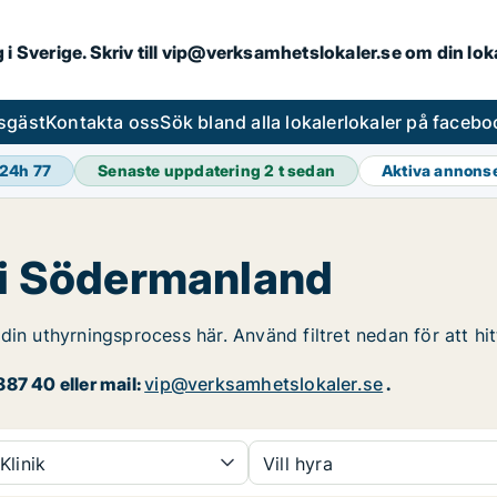
ng i Sverige. Skriv till vip@verksamhetslokaler.se om din lo
esgäst
Kontakta oss
Sök bland alla lokaler
lokaler på facebo
 24h
77
Senaste uppdatering
2 t sedan
Aktiva annons
g i Södermanland
din uthyrningsprocess här. Använd filtret nedan för att hi
87 40 eller mail:
vip@verksamhetslokaler.se
.
Klinik
Vill hyra