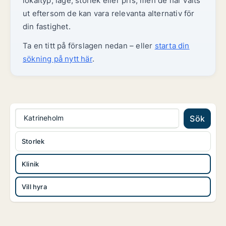
lokaltyp, läge, storlek eller pris, men de har valts
ut eftersom de kan vara relevanta alternativ för
din fastighet.
Ta en titt på förslagen nedan – eller
starta din
sökning på nytt här
.
Katrineholm
Sök
Storlek
Klinik
Vill hyra