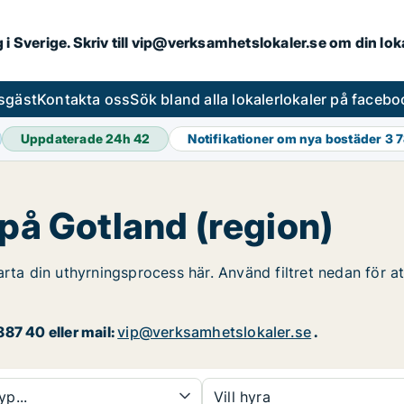
ng i Sverige. Skriv till vip@verksamhetslokaler.se om din lo
esgäst
Kontakta oss
Sök bland alla lokaler
lokaler på facebo
Uppdaterade 24h
42
Notifikationer om nya bostäder
3 
 på Gotland (region)
arta din uthyrningsprocess här. Använd filtret nedan för a
87 40 eller mail:
vip@verksamhetslokaler.se
.
yp...
Vill hyra