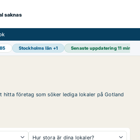
kal saknas
ok
785
Stockholms län
+
1
Senaste uppdatering
11 min se
tt hitta företag som söker lediga lokaler på Gotland
Hur stora är dina lokaler?