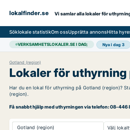
lokalfinder.se
Vi samlar alla lokaler för uthyrni
Sök
lokale statistik
Om oss
Upprätta annons
Hitta hyr
VERKSAMHETSLOKALER.SE I DAG;
Nya i dag
3
Gotland (region)
Lokaler för uthyrning
Har du en lokal för uthyrning på Gotland (region)? St
(region).
Få snabbt hjälp med uthyrningen via telefon: 08-446 8
Gotland (region)
Välj lokalt