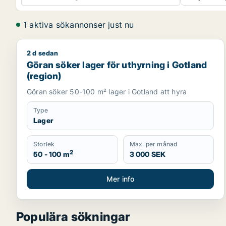
1 aktiva sökannonser just nu
2 d sedan
Göran söker lager för uthyrning i Gotland (region)
Göran söker lager för uthyrning i Gotland
(region)
Göran söker 50-100 m² lager i Gotland att hyra
Type
Lager
Storlek
Max. per månad
2
50 - 100 m
3 000 SEK
Mer info
Populära sökningar