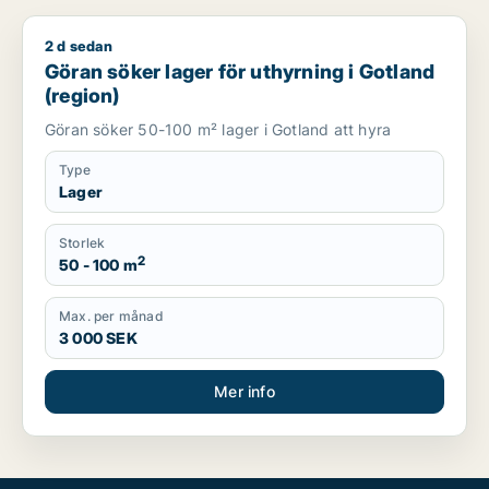
2 d sedan
Göran söker lager för uthyrning i Gotland (region)
Göran söker lager för uthyrning i Gotland
(region)
Göran söker 50-100 m² lager i Gotland att hyra
Type
Lager
Storlek
2
50 - 100 m
Max. per månad
3 000 SEK
Mer info