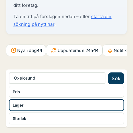
ditt företag.
Ta en titt på förslagen nedan – eller
starta din
sökning på nytt här
.
Nya i dag
44
Uppdaterade 24h
44
Notifikat
Oxelösund
Sök
Pris
Lager
Storlek