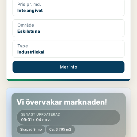
Pris pr. md.
Inte angivet
Område
Eskilstuna
Type
Industrilokal
Mer info
Industrilokal i Oxelösund
Vi övervakar marknaden!
SENAST UPPDATERAD
09:01 • 04 nov.
Skapad 9 mo
Ca. 3 765 m2