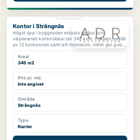
PLATINA
Kontor i Strängnäs
Kontor i Strängnäs
Högst upp i byggnaden erbjuds en ljus och
välplanerad kontorslokal om 345 kvm. Lokalen består
av 12 kontorsrum samt ett mötesrum, vilket ger goda
möjligheter...
Areal
345 m2
Pris pr. md.
Inte angivet
Område
Strängnäs
Type
Kontor