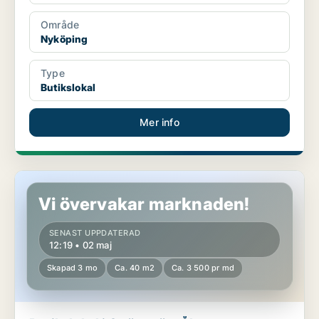
Område
Nyköping
Type
Butikslokal
Mer info
Butikslokal i Strängnäs, Åkers Styckebruk
Vi övervakar marknaden!
SENAST UPPDATERAD
12:19 • 02 maj
Skapad 3 mo
Ca. 40 m2
Ca. 3 500 pr md