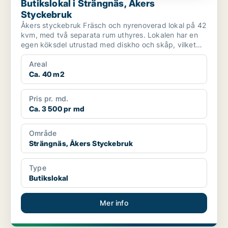
Butikslokal i Strängnäs, Åkers
Styckebruk
Åkers styckebruk Fräsch och nyrenoverad lokal på 42
kvm, med två separata rum uthyres. Lokalen har en
egen köksdel utrustad med diskho och skåp, vilket
g...
Areal
Ca. 40 m2
Pris pr. md.
Ca. 3 500 pr md
Område
Strängnäs, Åkers Styckebruk
Type
Butikslokal
Mer info