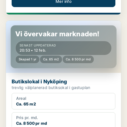
Mer info
Butikslokal i Nyköping
Vi övervakar marknaden!
SENAST UPPDATERAD
20:53 • 12 feb.
Skapad 1 yr
Ca. 65 m2
Ca. 8 500 pr md
Butikslokal i Nyköping
trevlig välplanerad butiksokal i gastuplan
Areal
Ca. 65 m2
Pris pr. md.
Ca. 8 500 pr md