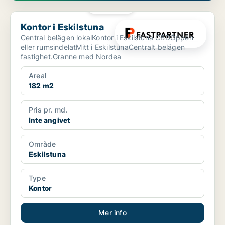
PLATINA
Kontor i Eskilstuna
Kontor i Eskilstuna
Central belägen lokalKontor i Eskilstuna CBDÖppen
eller rumsindelatMitt i EskilstunaCentralt belägen
fastighet.Granne med Nordea
Areal
182 m2
Pris pr. md.
Inte angivet
Område
Eskilstuna
Type
Kontor
Mer info