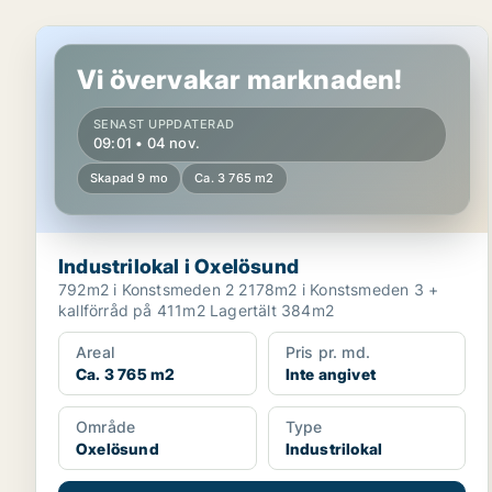
Industrilokal i Oxelösund
Vi övervakar marknaden!
SENAST UPPDATERAD
09:01 • 04 nov.
Skapad 9 mo
Ca. 3 765 m2
Industrilokal i Oxelösund
792m2 i Konstsmeden 2 2178m2 i Konstsmeden 3 +
kallförråd på 411m2 Lagertält 384m2
Areal
Pris pr. md.
Ca. 3 765 m2
Inte angivet
Område
Type
Oxelösund
Industrilokal