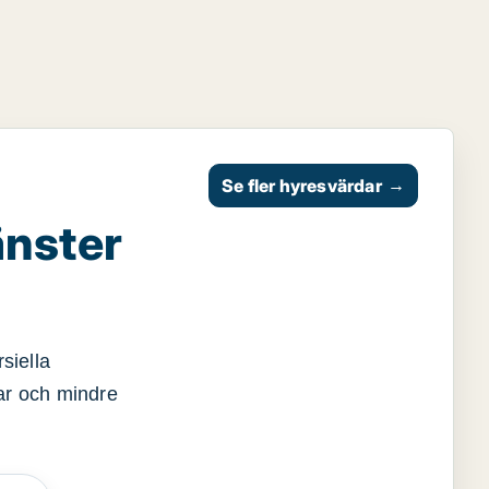
Se fler hyresvärdar
→
änster
siella
gar och mindre