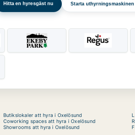
Hitta en hyresgäst nu
Starta uthyrningsmaskine
Butikslokaler att hyra i Oxelösund
L
Coworking spaces att hyra i Oxelösund
R
Showrooms att hyra i Oxelösund
F