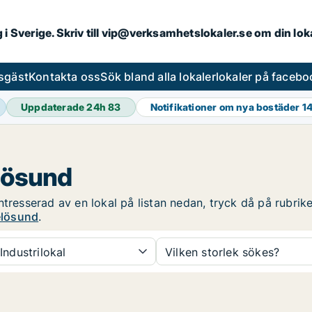
ng i Sverige. Skriv till vip@verksamhetslokaler.se om din lo
esgäst
Kontakta oss
Sök bland alla lokaler
lokaler på facebo
Uppdaterade 24h
83
Notifikationer om nya bostäder
1
elösund
tresserad av en lokal på listan nedan, tryck då på rubrike
xelösund
.
Industrilokal
Vilken storlek sökes?