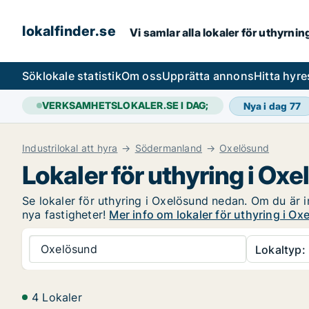
lokalfinder.se
Vi samlar alla lokaler för uthyrni
Sök
lokale statistik
Om oss
Upprätta annons
Hitta hyr
VERKSAMHETSLOKALER.SE I DAG;
Nya i dag
77
Industrilokal att hyra
Södermanland
Oxelösund
Lokaler för uthyring i Ox
Se lokaler för uthyring i Oxelösund nedan. Om du är in
nya fastigheter!
Mer info om lokaler för uthyring i O
Oxelösund
Lokaltyp:
4 Lokaler