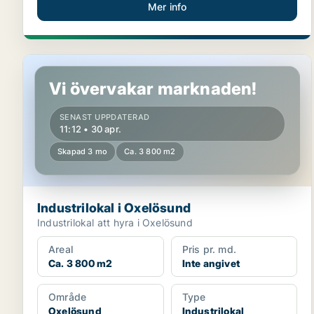
Mer info
Industrilokal i Oxelösund
Vi övervakar marknaden!
SENAST UPPDATERAD
11:12 • 30 apr.
Skapad 3 mo
Ca. 3 800 m2
Industrilokal i Oxelösund
Industrilokal att hyra i Oxelösund
Areal
Pris pr. md.
Ca. 3 800 m2
Inte angivet
Område
Type
Oxelösund
Industrilokal