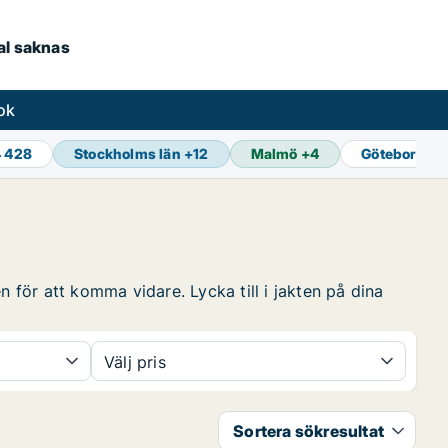
kal saknas
ok
4 428
Stockholms län
+
12
Malmö
+
4
Göteborg
+
1
n för att komma vidare. Lycka till i jakten på dina
Välj pris
Sortera sökresultat