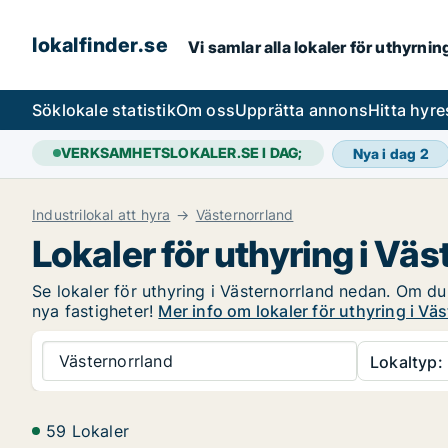
lokalfinder.se
Vi samlar alla lokaler för uthyrni
Sök
lokale statistik
Om oss
Upprätta annons
Hitta hyr
VERKSAMHETSLOKALER.SE I DAG;
Nya i dag
2
Industrilokal att hyra
Västernorrland
Lokaler för uthyring i Vä
Se lokaler för uthyring i Västernorrland nedan. Om du 
nya fastigheter!
Mer info om lokaler för uthyring i Vä
Västernorrland
Lokaltyp:
59 Lokaler