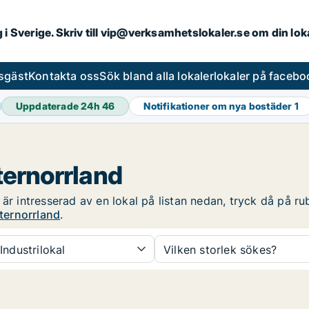
ng i Sverige. Skriv till vip@verksamhetslokaler.se om din lo
esgäst
Kontakta oss
Sök bland alla lokaler
lokaler på facebo
Uppdaterade 24h
46
Notifikationer om nya bostäder
1
sternorrland
är intresserad av en lokal på listan nedan, tryck då på rub
sternorrland
.
Industrilokal
Vilken storlek sökes?