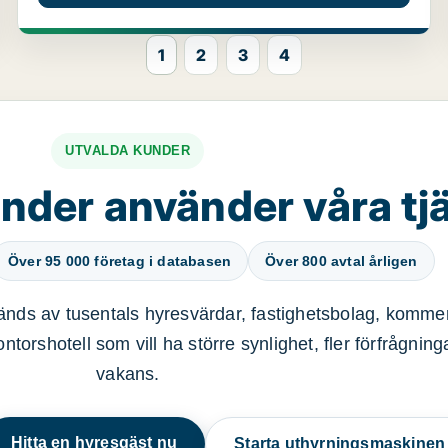
1
2
3
4
UTVALDA KUNDER
nder använder våra tj
Över 95 000 företag i databasen
Över 800 avtal årligen
nds av tusentals hyresvärdar, fastighetsbolag, kommer
ntorshotell som vill ha större synlighet, fler förfrågnin
vakans.
Hitta en hyresgäst nu
Starta uthyrningsmaskine