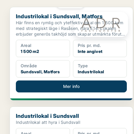
PLATINA
Industrilokal i Sundsvall, Matfors
Industrilokal i Sundsvall, Matfors
Här finns en rymlig och yteffektiv lokal om 1 500 kvm
med strategiskt läge i Rasåsen, nära E14. Lokalen
erbjuder generös takhöjd som skapar utmärkta förut...
Areal
Pris pr. md.
1 500 m2
Inte angivet
Område
Type
Sundsvall, Matfors
Industrilokal
Mer info
Industrilokal i Sundsvall
Industrilokal i Sundsvall
Industrilokal att hyra i Sundsvall
Areal
Pris pr. md.