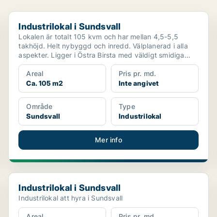
Industrilokal i Sundsvall
Industrilokal i Sundsvall
Lokalen är totalt 105 kvm och har mellan 4,5-5,5
takhöjd. Helt nybyggd och inredd. Välplanerad i alla
aspekter. Ligger i Östra Birsta med väldigt smidiga...
Areal
Pris pr. md.
Ca. 105 m2
Inte angivet
Område
Type
Sundsvall
Industrilokal
Mer info
Industrilokal i Sundsvall
Industrilokal i Sundsvall
Industrilokal att hyra i Sundsvall
Areal
Pris pr. md.