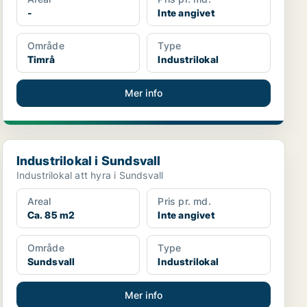
-
Inte angivet
Område
Type
Timrå
Industrilokal
Mer info
Industrilokal i Sundsvall
Industrilokal i Sundsvall
Industrilokal att hyra i Sundsvall
Areal
Pris pr. md.
Ca. 85 m2
Inte angivet
Område
Type
Sundsvall
Industrilokal
Mer info