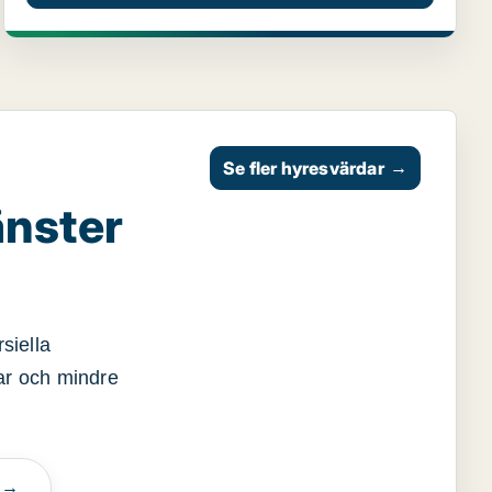
Se fler hyresvärdar
→
änster
siella
gar och mindre
n →