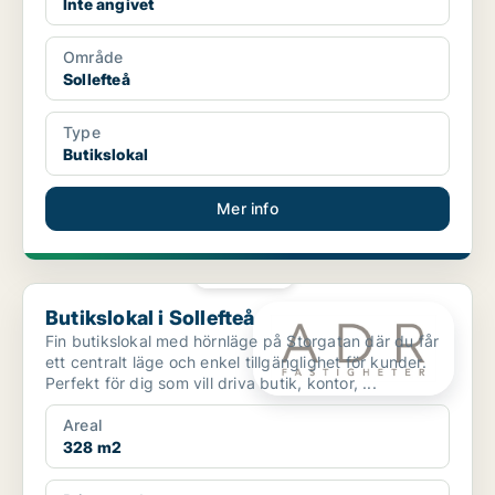
Inte angivet
Område
Sollefteå
Type
Butikslokal
Mer info
PLATINA
Butikslokal i Sollefteå
Butikslokal i Sollefteå
Fin butikslokal med hörnläge på Storgatan där du får
ett centralt läge och enkel tillgänglighet för kunder.
Perfekt för dig som vill driva butik, kontor, ...
Areal
328 m2