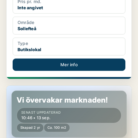
Pris pr. md.
Inte angivet
Område
Sollefteå
Type
Butikslokal
Mer info
Butikslokal i Örnsköldsvik
Vi övervakar marknaden!
SENAST UPPDATERAD
10:46 • 13 sep.
Skapad 2 yr
Ca. 100 m2