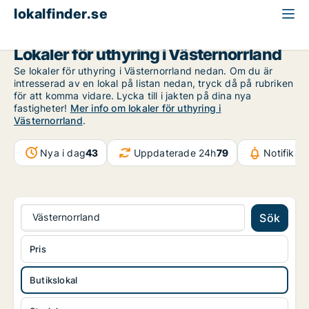
lokalfinder.se
Butikslokal att hyra
Västernorrland
Lokaler för uthyring i Västernorrland
Se lokaler för uthyring i Västernorrland nedan. Om du är
intresserad av en lokal på listan nedan, tryck då på rubriken
för att komma vidare. Lycka till i jakten på dina nya
fastigheter!
Mer info om lokaler för uthyring i
Västernorrland
.
Nya i dag
43
Uppdaterade 24h
79
Notifikat
Västernorrland
Sök
Pris
Butikslokal