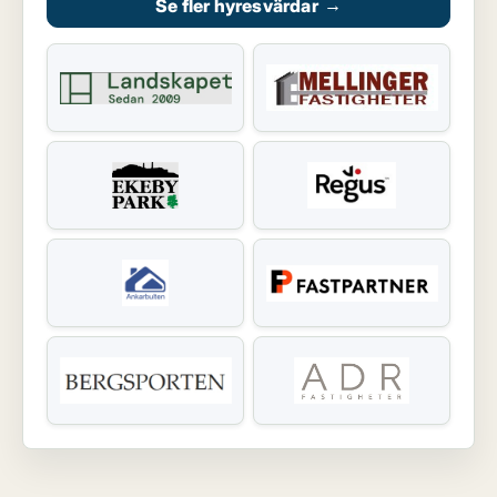
Se fler hyresvärdar
→