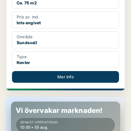
Ca. 75 m2
Pris pr. md.
Inte angivet
Område
Sundsvall
Type
Kontor
Mer info
Butikslokal i Sundsvall
Vi övervakar marknaden!
SENAST UPPDATERAD
10:00 • 05 aug.