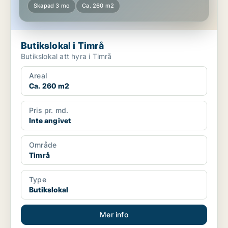
Skapad 3 mo
Ca. 260 m2
Butikslokal i Timrå
Butikslokal att hyra i Timrå
Areal
Ca. 260 m2
Pris pr. md.
Inte angivet
Område
Timrå
Type
Butikslokal
Mer info