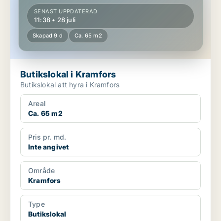
SENAST UPPDATERAD
11:38 • 28 juli
Skapad 9 d
Ca. 65 m2
Butikslokal i Kramfors
Butikslokal att hyra i Kramfors
Areal
Ca. 65 m2
Pris pr. md.
Inte angivet
Område
Kramfors
Type
Butikslokal