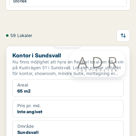
Storlek
59 Lokaler
PLATINA
Kontor i Sundsvall
Kontor i Sundsvall
Nu finns möjlighet att hyra en flexibel lokal om 65 kvm
på Kustvägen 51 i Sundsvall. Lokalen passar utmärkt
för kontor, showroom, mindre butik, mottagning el...
Areal
65 m2
Pris pr. md.
Inte angivet
Område
Sundsvall