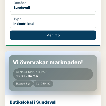
Område
Sundsvall
Type
Industrilokal
Mer info
Butikslokal i Sundsvall
Vi övervakar marknaden!
SENAST UPPDATERAD
18:30 • 04 feb.
Skapad 1 yr
Ca. 750 m2
Butikslokal i Sundsvall