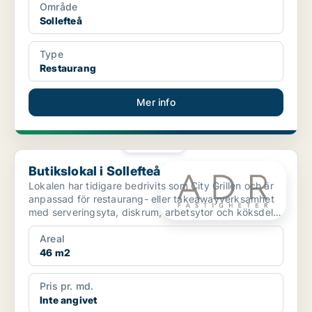
Område
Sollefteå
Type
Restaurang
Mer info
PLATINA
Butikslokal i Sollefteå
Butikslokal i Sollefteå
Lokalen har tidigare bedrivits som City Grillen och är
anpassad för restaurang- eller takeawayverksamhet
med serveringsyta, diskrum, arbetsytor och köksdel.
...
Areal
46 m2
Pris pr. md.
Inte angivet