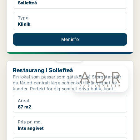
Sollefteå
Type
Klinik
Mer info
PLATINA
Restaurang i Sollefteå
Restaurang i Sollefteå
Fin lokal som passar som gatukök på Storgatan där
du får ett centralt läge och enkel tillgänglighet för
kunder. Perfekt för dig som vill driva butik, kont...
Areal
67 m2
Pris pr. md.
Inte angivet