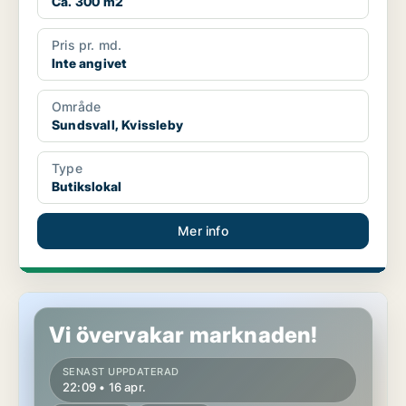
Ca. 300 m2
Pris pr. md.
Inte angivet
Område
Sundsvall, Kvissleby
Type
Butikslokal
Mer info
Butikslokal i Timrå
Vi övervakar marknaden!
SENAST UPPDATERAD
22:09 • 16 apr.