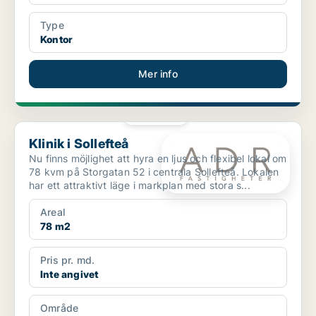
Type
Kontor
Mer info
PLATINA
Klinik i Sollefteå
Klinik i Sollefteå
Nu finns möjlighet att hyra en ljus och flexibel lokal om
78 kvm på Storgatan 52 i centrala Sollefteå. Lokalen
har ett attraktivt läge i markplan med stora s...
Areal
78 m2
Pris pr. md.
Inte angivet
Område