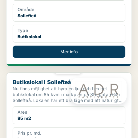
Område
Sollefteå
Type
Butikslokal
Mer info
PLATINA
Butikslokal i Sollefteå
Butikslokal i Sollefteå
Nu finns möjlighet att hyra en ljus och flexibel
butikslokal om 85 kvm i markplan på Storgatan 64 i
Sollefteå. Lokalen har ett bra läge med ett naturligt
flö...
Areal
85 m2
Pris pr. md.