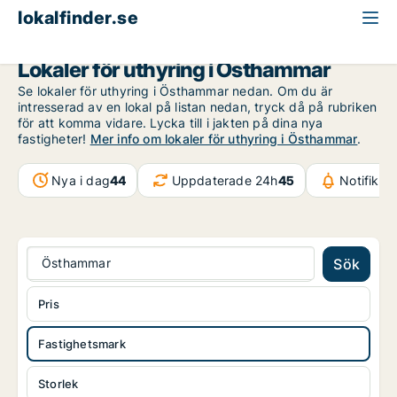
lokalfinder.se
Fastighetsmark att hyra
Uppsala län
Östhammar
Lokaler för uthyring i Östhammar
Se lokaler för uthyring i Östhammar nedan. Om du är
intresserad av en lokal på listan nedan, tryck då på rubriken
för att komma vidare. Lycka till i jakten på dina nya
fastigheter!
Mer info om lokaler för uthyring i Östhammar
.
Nya i dag
44
Uppdaterade 24h
45
Notifikat
Östhammar
Sök
Pris
Fastighetsmark
Storlek