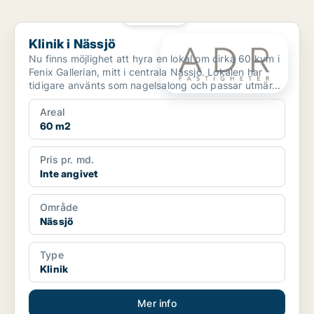
PLATINA
Klinik i Nässjö
Klinik i Nässjö
Nu finns möjlighet att hyra en lokal om cirka 60 kvm i
Fenix Gallerian, mitt i centrala Nässjö. Lokalen har
tidigare använts som nagelsalong och passar utmär...
Areal
60 m2
Pris pr. md.
Inte angivet
Område
Nässjö
Type
Klinik
Mer info