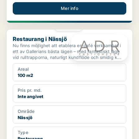
Mer info
PLATINA
Restaurang i Nässjö
Restaurang i Nässjö
Nu finns möjlighet att etablera en café verksamhet i
ett av Gallerians bästa lägen – med fantastiskt läge
vid rulltrapporna, naturligt kundflöde och smidig k...
Areal
100 m2
Pris pr. md.
Inte angivet
Område
Nässjö
Type
Restaurang