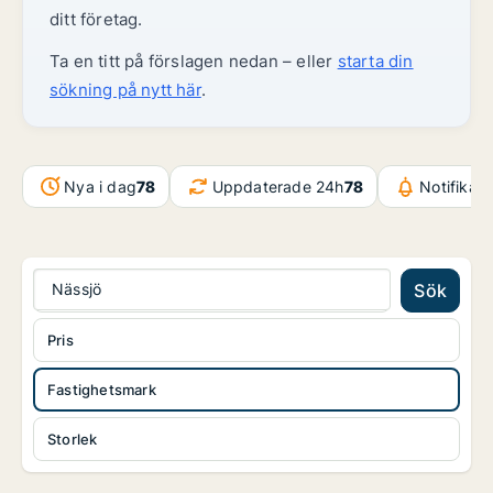
ditt företag.
Ta en titt på förslagen nedan – eller
starta din
sökning på nytt här
.
Nya i dag
78
Uppdaterade 24h
78
Notifikat
Nässjö
Sök
Pris
Fastighetsmark
Storlek