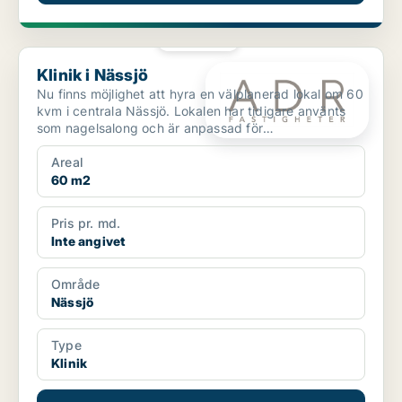
PLATINA
Klinik i Nässjö
Klinik i Nässjö
Nu finns möjlighet att hyra en välplanerad lokal om 60
kvm i centrala Nässjö. Lokalen har tidigare använts
som nagelsalong och är anpassad för
skönhetsverksa...
Areal
60 m2
Pris pr. md.
Inte angivet
Område
Nässjö
Type
Klinik