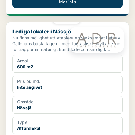
Mer info
PLATINA
Lediga lokaler i Nässjö
Lediga lokaler i Nässjö
Nu finns möjlighet att etablera en verksamhet i ett av
Gallerians bästa lägen – med fantastiskt skyltläge vid
rulltrapporna, naturligt kundflöde och smidig k...
Areal
600 m2
Pris pr. md.
Inte angivet
Område
Nässjö
Type
Affärslokal