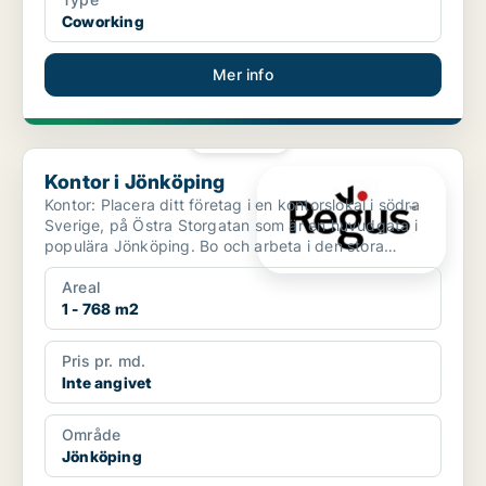
Coworking
Mer info
PLATINA
Kontor i Jönköping
Kontor i Jönköping
Kontor: Placera ditt företag i en kontorslokal i södra
Sverige, på Östra Storgatan som är en huvudgata i
populära Jönköping. Bo och arbeta i den stora
sjönär...
Areal
1 - 768 m2
Pris pr. md.
Inte angivet
Område
Jönköping