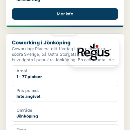
Mer info
PLATINA
Coworking i Jönköping
Coworking i Jönköping
Coworking: Placera ditt företag i en kontorslokal i
södra Sverige, på Östra Storgatan som är en
huvudgata i populära Jönköping. Bo och arbeta i den
stora sjö...
Areal
1 - 77 platser
Pris pr. md.
Inte angivet
Område
Jönköping
Type