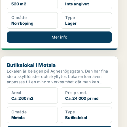
520 m2
Inte angivet
Område
Type
Norrköping
Lager
Mer info
Butikslokal i Motala
Butikslokal i Motala
Lokalen är belägen på Agneshögsgatan. Den har fina
stora skyltfönster och skyltytor. Lokalen kan även
anpassas till en mindre verksamhet där man kan
stycka a...
Areal
Pris pr. md.
Ca. 260 m2
Ca. 24 000 pr md
Område
Type
Motala
Butikslokal