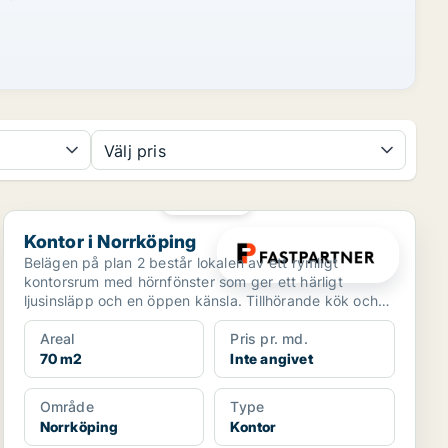
Välj pris
PLATINA
Kontor i Norrköping
Kontor i Norrköping
Belägen på plan 2 består lokalen av ett rymligt
kontorsrum med hörnfönster som ger ett härligt
ljusinsläpp och en öppen känsla. Tillhörande kök och
WC finns ...
Areal
Pris pr. md.
70 m2
Inte angivet
Område
Type
Norrköping
Kontor