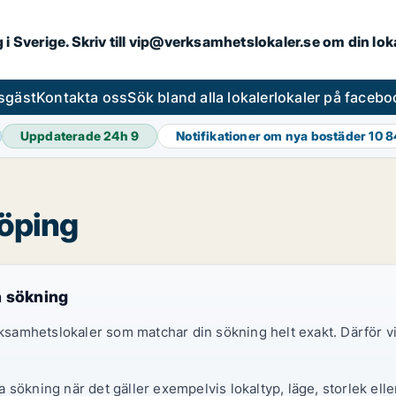
ng i Sverige. Skriv till vip@verksamhetslokaler.se om din lo
esgäst
Kontakta oss
Sök bland alla lokaler
lokaler på facebo
Uppdaterade 24h
9
Notifikationer om nya bostäder
10 
köping
n sökning
erksamhetslokaler som matchar din sökning helt exakt. Därför
sökning när det gäller exempelvis lokaltyp, läge, storlek elle