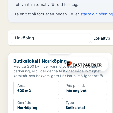
relevanta alternativ för ditt företag.
Ta en titt på förslagen nedan – eller
starta din sökning
Linköping
Lokaltyp:
PLATINA
Butikslokal i Norrköping
Butikslokal i Norrköping
Med ca 300 kvm per våning och egen tillhörande
parkering, erbjuder denna fastighet både rymlighet,
karaktär och bekvämlighet.Här har ni möjlighet att få
hela...
Areal
Pris pr. md.
600 m2
Inte angivet
Område
Type
Norrköping
Butikslokal