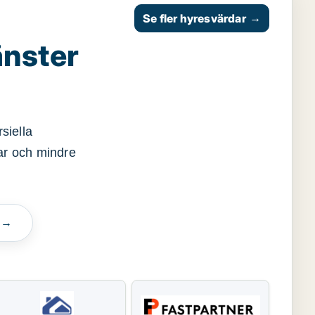
Se fler hyresvärdar
→
änster
siella
gar och mindre
n →