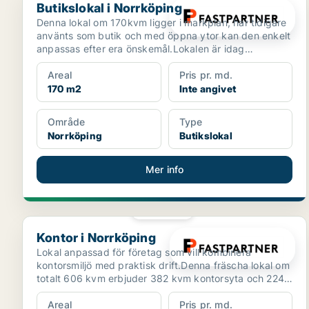
Butikslokal i Norrköping
Denna lokal om 170kvm ligger i markplan, har tidigare
använts som butik och med öppna ytor kan den enkelt
anpassas efter era önskemål.Lokalen är idag
uppdela...
Areal
Pris pr. md.
170 m2
Inte angivet
Område
Type
Norrköping
Butikslokal
Mer info
PLATINA
Kontor i Norrköping
Kontor i Norrköping
Lokal anpassad för företag som vill kombinera
kontorsmiljö med praktisk drift.Denna fräscha lokal om
totalt 606 kvm erbjuder 382 kvm kontorsyta och 224
kvm l...
Areal
Pris pr. md.