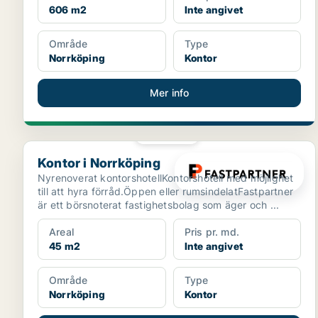
606 m2
Inte angivet
Område
Type
Norrköping
Kontor
Mer info
PLATINA
Kontor i Norrköping
Kontor i Norrköping
Nyrenoverat kontorshotellKontorshotell med möjlighet
till att hyra förråd.Öppen eller rumsindelatFastpartner
är ett börsnoterat fastighetsbolag som äger och ...
Areal
Pris pr. md.
45 m2
Inte angivet
Område
Type
Norrköping
Kontor