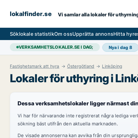
lokalfinder.se
Vi samlar alla lokaler för uthyrni
Sök
lokale statistik
Om oss
Upprätta annons
Hitta hyr
VERKSAMHETSLOKALER.SE I DAG;
Nya i dag
8
Fastighetsmark att hyra
Östergötland
Linköping
Lokaler för uthyring i Lin
Dessa verksamhetslokaler ligger närmast di
Vi har för närvarande inte registrerat några lediga v
sökning bäst utifrån den aktuella marknaden.
De visade annonserna kan avvika från din ursprungliga 