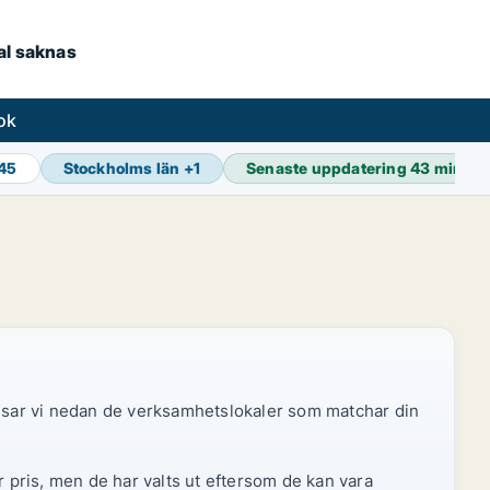
kal saknas
ok
845
Stockholms län
+
1
Senaste uppdatering
43 min se
 visar vi nedan de verksamhetslokaler som matchar din
r pris, men de har valts ut eftersom de kan vara