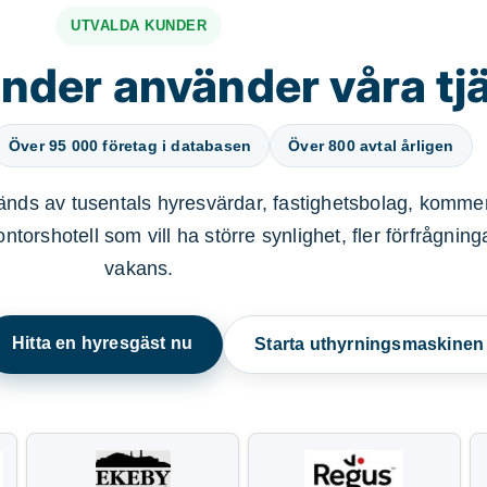
UTVALDA KUNDER
nder använder våra tj
Över 95 000 företag i databasen
Över 800 avtal årligen
nds av tusentals hyresvärdar, fastighetsbolag, kommer
ntorshotell som vill ha större synlighet, fler förfrågnin
vakans.
Hitta en hyresgäst nu
Starta uthyrningsmaskine