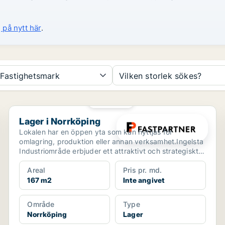
 på nytt här
.
Fastighetsmark
Vilken storlek sökes?
PLATINA
Lager i Norrköping
Lager i Norrköping
Lokalen har en öppen yta som kan nyttjas för
omlagring, produktion eller annan verksamhet.Ingelsta
Industriområde erbjuder ett attraktivt och strategiskt
läg...
Areal
Pris pr. md.
167 m2
Inte angivet
Område
Type
Norrköping
Lager