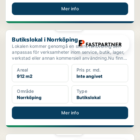
Mer info
PLATINA
Butikslokal i Norrköping
Butikslokal i Norrköping
Lokalen kommer genomgå en större renovering och
anpassas för verksamheter inom service, butik, lager,
verkstad eller annan kommersiell användning.Nu finns
mö...
Areal
Pris pr. md.
912 m2
Inte angivet
Område
Type
Norrköping
Butikslokal
Mer info
PLATINA
Kontor i Norrköping