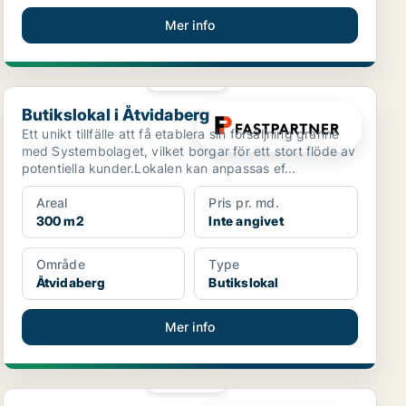
Mer info
PLATINA
Butikslokal i Åtvidaberg
Butikslokal i Åtvidaberg
Ett unikt tillfälle att få etablera sin försäljning granne
med Systembolaget, vilket borgar för ett stort flöde av
potentiella kunder.Lokalen kan anpassas ef...
Areal
Pris pr. md.
300 m2
Inte angivet
Område
Type
Åtvidaberg
Butikslokal
Mer info
PLATINA
Kontor i Norrköping