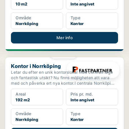
10 m2
Inte angivet
Område
Type
Norrköping
Kontor
Mer info
PLATINA
Kontor i Norrköping
Kontor i Norrköping
Letar du efter en unik kontorslokal med centralt läge
och fantastisk utsikt? Nu finns möjligheten att vara
med och påverka ert nya kontor.I centrala Norrköpi...
Areal
Pris pr. md.
192 m2
Inte angivet
Område
Type
Norrköping
Kontor