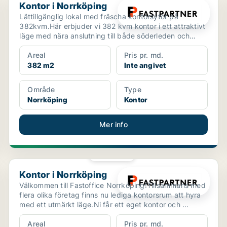
Kontor i Norrköping
Lättillgänglig lokal med fräscha kontorsytor på
382kvm.Här erbjuder vi 382 kvm kontor i ett attraktivt
läge med nära anslutning till både söderleden och
cent...
Areal
Pris pr. md.
382 m2
Inte angivet
Område
Type
Norrköping
Kontor
Mer info
PLATINA
Kontor i Norrköping
Kontor i Norrköping
Välkommen till Fastoffice Norrköping!Tillsammans med
flera olika företag finns nu lediga kontorsrum att hyra
med ett utmärkt läge.Ni får ett eget kontor och ...
Areal
Pris pr. md.