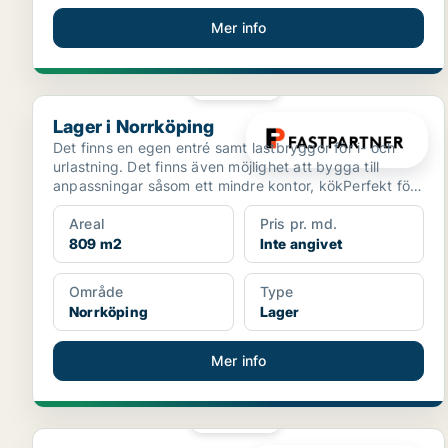
Mer info
PLATINA
Lager i Norrköping
Lager i Norrköping
Det finns en egen entré samt lastbryggor för i- och
urlastning. Det finns även möjlighet att bygga till
anpassningar såsom ett mindre kontor, kökPerfekt för
...
Areal
Pris pr. md.
809 m2
Inte angivet
Område
Type
Norrköping
Lager
Mer info
PLATINA
Butikslokal i Norrköping