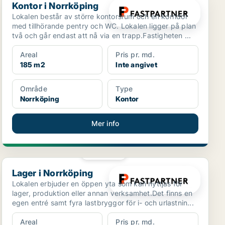
Kontor i Norrköping
Lokalen består av större kontorsrum och en korridor
med tillhörande pentry och WC. Lokalen ligger på plan
två och går endast att nå via en trapp.Fastigheten ...
Areal
Pris pr. md.
185 m2
Inte angivet
Område
Type
Norrköping
Kontor
Mer info
PLATINA
Lager i Norrköping
Lager i Norrköping
Lokalen erbjuder en öppen yta som kan nyttjas för
lager, produktion eller annan verksamhet.Det finns en
egen entré samt fyra lastbryggor för i- och urlastnin...
Areal
Pris pr. md.