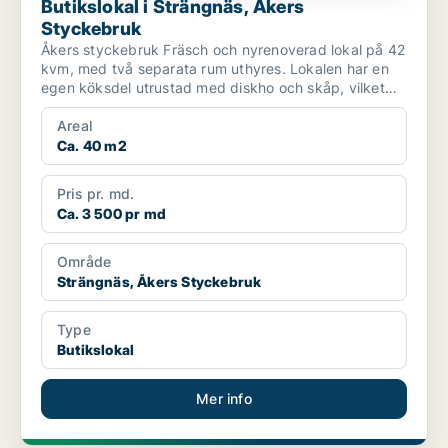
Butikslokal i Strängnäs, Åkers
Styckebruk
Åkers styckebruk Fräsch och nyrenoverad lokal på 42
kvm, med två separata rum uthyres. Lokalen har en
egen köksdel utrustad med diskho och skåp, vilket
g...
Areal
Ca. 40 m2
Pris pr. md.
Ca. 3 500 pr md
Område
Strängnäs, Åkers Styckebruk
Type
Butikslokal
Mer info