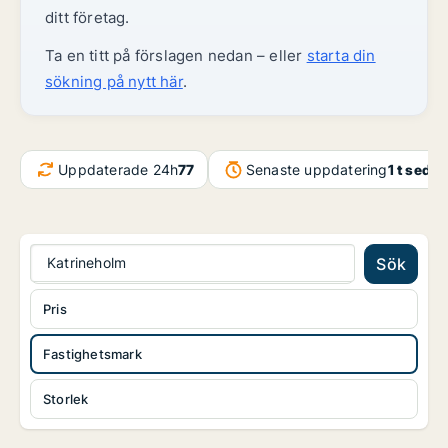
ditt företag.
Ta en titt på förslagen nedan – eller
starta din
sökning på nytt här
.
Uppdaterade 24h
77
Senaste uppdatering
1 t seda
Katrineholm
Sök
Pris
Fastighetsmark
Storlek