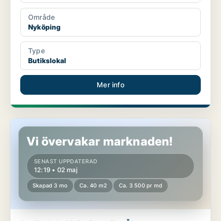
Område
Nyköping
Type
Butikslokal
Mer info
Butikslokal i Strängnäs, Åkers Styckebruk
Vi övervakar marknaden!
SENAST UPPDATERAD
12:19 • 02 maj
Skapad 3 mo
Ca. 40 m2
Ca. 3 500 pr md