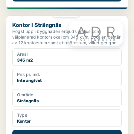
PLATINA
Kontor i Strängnäs
Kontor i Strängnäs
Högst upp i byggnaden erbjuds en ljus och
välplanerad kontorslokal om 345 kvm. Lokalen består
av 12 kontorsrum samt ett mötesrum, vilket ger goda
möjligheter...
Areal
345 m2
Pris pr. md.
Inte angivet
Område
Strängnäs
Type
Kontor