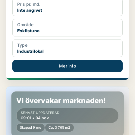
Pris pr. md.
Inte angivet
Område
Eskilstuna
Type
Industrilokal
Mer info
Industrilokal i Oxelösund
Vi övervakar marknaden!
SENAST UPPDATERAD
09:01 • 04 nov.
Skapad 9 mo
Ca. 3 765 m2