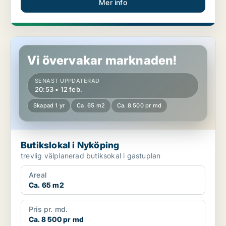
Mer info
Butikslokal i Nyköping
Vi övervakar marknaden!
SENAST UPPDATERAD
20:53 • 12 feb.
Skapad 1 yr
Ca. 65 m2
Ca. 8 500 pr md
Butikslokal i Nyköping
trevlig välplanerad butiksokal i gastuplan
Areal
Ca. 65 m2
Pris pr. md.
Ca. 8 500 pr md