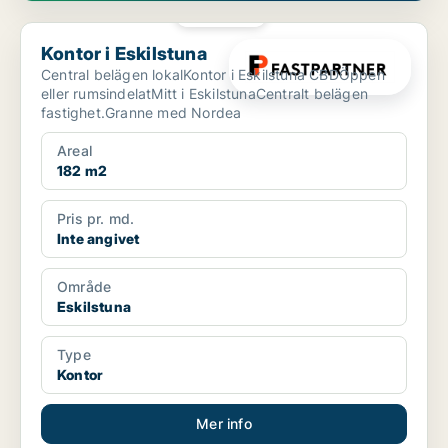
PLATINA
Kontor i Eskilstuna
Kontor i Eskilstuna
Central belägen lokalKontor i Eskilstuna CBDÖppen
eller rumsindelatMitt i EskilstunaCentralt belägen
fastighet.Granne med Nordea
Areal
182 m2
Pris pr. md.
Inte angivet
Område
Eskilstuna
Type
Kontor
Mer info