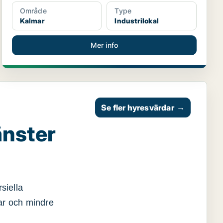
Område
Type
Kalmar
Industrilokal
Mer info
Se fler hyresvärdar
→
änster
siella
gar och mindre