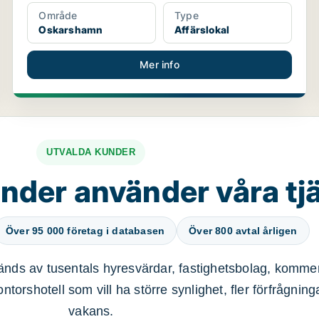
Område
Type
Oskarshamn
Affärslokal
Mer info
UTVALDA KUNDER
nder använder våra tj
Över 95 000 företag i databasen
Över 800 avtal årligen
nds av tusentals hyresvärdar, fastighetsbolag, kommer
ntorshotell som vill ha större synlighet, fler förfrågnin
vakans.