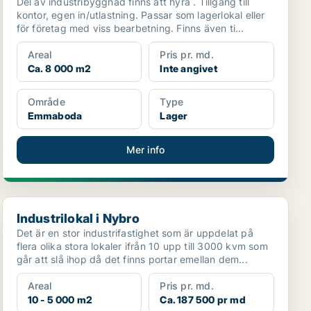
Del av industribyggnad finns att hyra . Tillgång till
kontor, egen in/utlastning. Passar som lagerlokal eller
för företag med viss bearbetning. Finns även ti...
Areal
Pris pr. md.
Ca. 8 000 m2
Inte angivet
Område
Type
Emmaboda
Lager
Mer info
Industrilokal i Nybro
Industrilokal i Nybro
Det är en stor industrifastighet som är uppdelat på
flera olika stora lokaler ifrån 10 upp till 3000 kvm som
går att slå ihop då det finns portar emellan dem...
Areal
Pris pr. md.
10 - 5 000 m2
Ca. 187 500 pr md