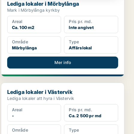
Lediga lokaler i Mörbylånga
Mark i Mörbylånga kyrkby
Areal
Pris pr. md.
Ca. 100 m2
Inte angivet
Område
Type
Mörbylånga
Affärslokal
Mer info
Lediga lokaler i Västervik
Lediga lokaler i Västervik
Lediga lokaler att hyra i Västervik
Areal
Pris pr. md.
-
Ca. 2 500 pr md
Område
Type