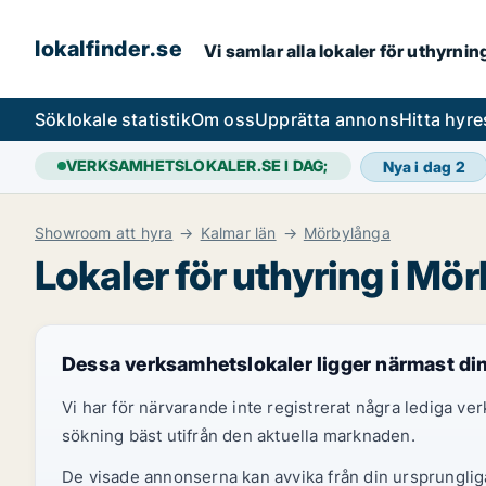
lokalfinder.se
Vi samlar alla lokaler för uthyrni
Sök
lokale statistik
Om oss
Upprätta annons
Hitta hyr
VERKSAMHETSLOKALER.SE I DAG;
Nya i dag
2
Showroom att hyra
Kalmar län
Mörbylånga
Lokaler för uthyring i Mö
Dessa verksamhetslokaler ligger närmast di
Vi har för närvarande inte registrerat några lediga v
sökning bäst utifrån den aktuella marknaden.
De visade annonserna kan avvika från din ursprungliga 