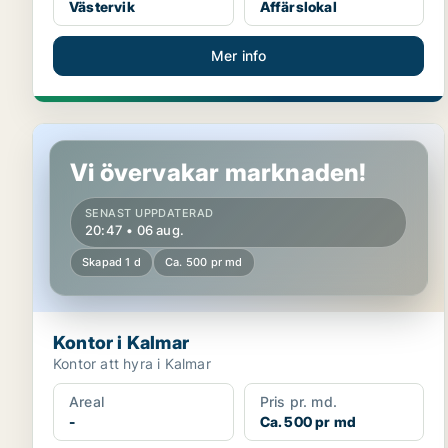
Västervik
Affärslokal
Mer info
Kontor i Kalmar
Vi övervakar marknaden!
SENAST UPPDATERAD
20:47 • 06 aug.
Skapad 1 d
Ca. 500 pr md
Kontor i Kalmar
Kontor att hyra i Kalmar
Areal
Pris pr. md.
-
Ca. 500 pr md