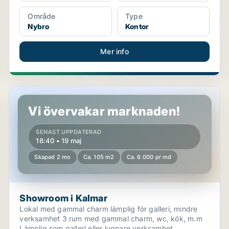
Område
Type
Nybro
Kontor
Mer info
Showroom i Kalmar
Vi övervakar marknaden!
SENAST UPPDATERAD
18:40 • 19 maj
Skapad 2 mo
Ca. 105 m2
Ca. 6 000 pr md
Showroom i Kalmar
Lokal med gammal charm lämplig för galleri, mindre
verksamhet 3 rum med gammal charm, wc, kök, m.m
Lämplig som galleri eller lugnare verksamhet