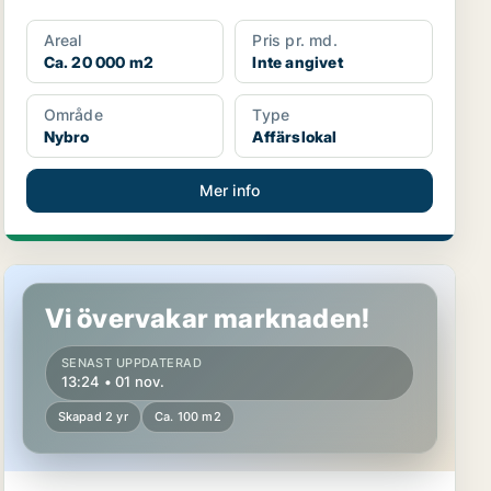
Areal
Pris pr. md.
Ca. 20 000 m2
Inte angivet
Område
Type
Nybro
Affärslokal
Mer info
Lediga lokaler i Mörbylånga
Vi övervakar marknaden!
SENAST UPPDATERAD
13:24 • 01 nov.
Skapad 2 yr
Ca. 100 m2