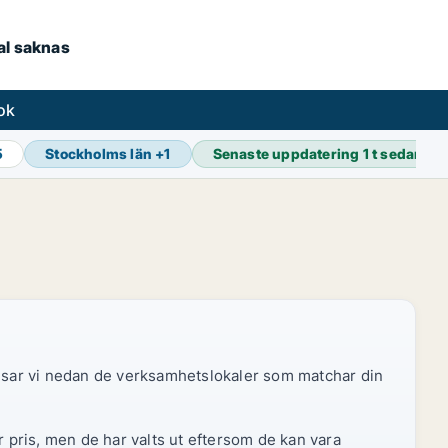
kal saknas
ok
5
Stockholms län
+
1
Senaste uppdatering
1 t sedan
 visar vi nedan de verksamhetslokaler som matchar din
r pris, men de har valts ut eftersom de kan vara