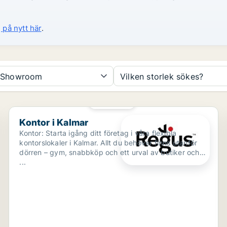
 på nytt här
.
Showroom
Vilken storlek sökes?
PLATINA
Kontor i Kalmar
Kontor i Kalmar
Kontor: Starta igång ditt företag i våra flexibla
kontorslokaler i Kalmar. Allt du behöver finns utanför
dörren – gym, snabbköp och ett urval av butiker och
...