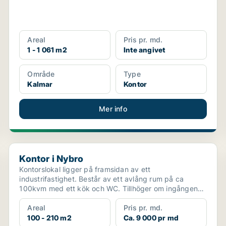
Areal
Pris pr. md.
1 - 1 061 m2
Inte angivet
Område
Type
Kalmar
Kontor
Mer info
Kontor i Nybro
Kontor i Nybro
Kontorslokal ligger på framsidan av ett
industrifastighet. Består av ett avlång rum på ca
100kvm med ett kök och WC. Tillhöger om ingången
finns 4 st kontor...
Areal
Pris pr. md.
100 - 210 m2
Ca. 9 000 pr md