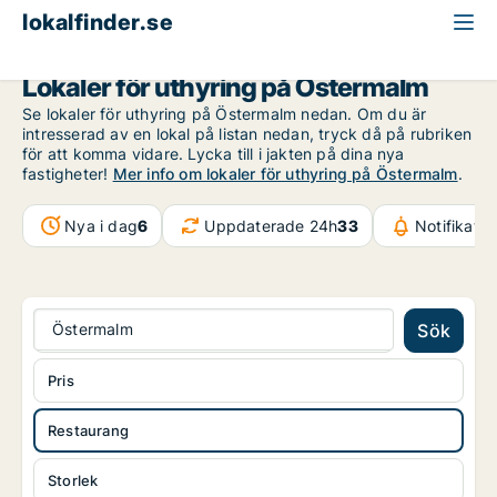
lokalfinder.se
Restaurang att hyra
Stockholm
Östermalm
Lokaler för uthyring på Östermalm
Se lokaler för uthyring på Östermalm nedan. Om du är
intresserad av en lokal på listan nedan, tryck då på rubriken
för att komma vidare. Lycka till i jakten på dina nya
fastigheter!
Mer info om lokaler för uthyring på Östermalm
.
Nya i dag
6
Uppdaterade 24h
33
Notifikati
Östermalm
Sök
Pris
Restaurang
Storlek