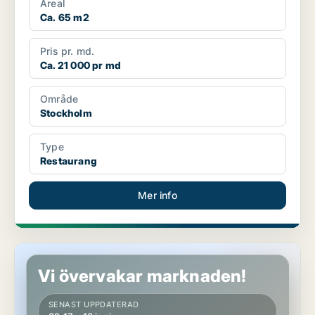
Areal
Ca. 65 m2
Pris pr. md.
Ca. 21 000 pr md
Område
Stockholm
Type
Restaurang
Mer info
Restaurang i Stockholm, Östermalm
Vi övervakar marknaden!
SENAST UPPDATERAD