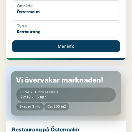
Område
Östermalm
Type
Restaurang
Mer info
Restaurang på Östermalm
Vi övervakar marknaden!
SENAST UPPDATERAD
22:12 • 16 apr.
Skapad 3 mo
Ca. 205 m2
Restaurang på Östermalm