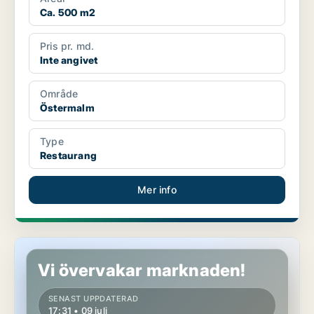
Ca. 500 m2
Pris pr. md.
Inte angivet
Område
Östermalm
Type
Restaurang
Mer info
Restaurang på Östermalm
Vi övervakar marknaden!
SENAST UPPDATERAD
17:31 • 09 juli