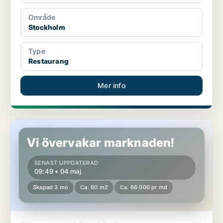
Område
Stockholm
Type
Restaurang
Mer info
Restaurang i Stockholm
Vi övervakar marknaden!
SENAST UPPDATERAD
09:49 • 04 maj
Skapad 3 mo
Ca. 60 m2
Ca. 66 000 pr md