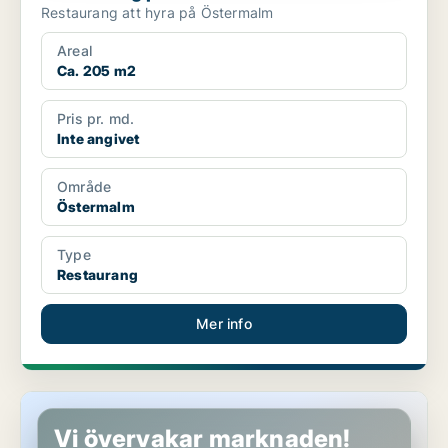
Restaurang att hyra på Östermalm
Areal
Ca. 205 m2
Pris pr. md.
Inte angivet
Område
Östermalm
Type
Restaurang
Mer info
Restaurang på Östermalm
Vi övervakar marknaden!