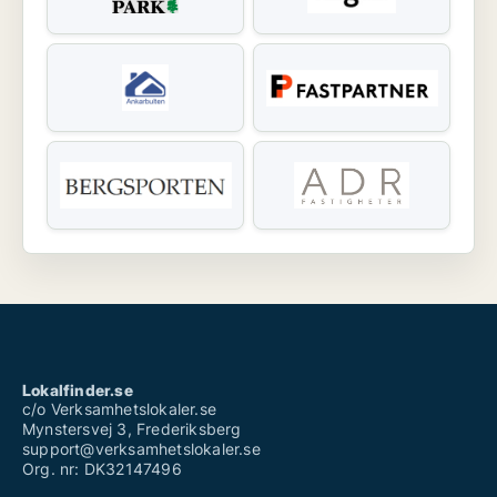
Lokalfinder.se
c/o Verksamhetslokaler.se
Mynstersvej 3, Frederiksberg
support@verksamhetslokaler.se
Org. nr: DK32147496