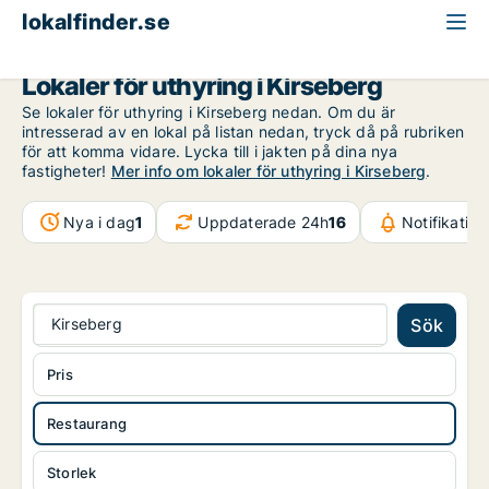
lokalfinder.se
Restaurang att hyra
Malmö
Kirseberg
Lokaler för uthyring i Kirseberg
Se lokaler för uthyring i Kirseberg nedan. Om du är
intresserad av en lokal på listan nedan, tryck då på rubriken
för att komma vidare. Lycka till i jakten på dina nya
fastigheter!
Mer info om lokaler för uthyring i Kirseberg
.
Nya i dag
1
Uppdaterade 24h
16
Notifikatio
Kirseberg
Sök
Pris
Restaurang
Storlek