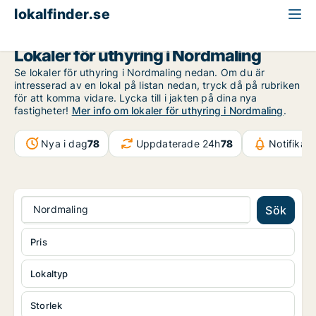
lokalfinder.se
Västerbotten
Nordmaling
Lokaler för uthyring i Nordmaling
Se lokaler för uthyring i Nordmaling nedan. Om du är
intresserad av en lokal på listan nedan, tryck då på rubriken
för att komma vidare. Lycka till i jakten på dina nya
fastigheter!
Mer info om lokaler för uthyring i Nordmaling
.
Nya i dag
78
Uppdaterade 24h
78
Notifikat
Nordmaling
Sök
Pris
Lokaltyp
Storlek