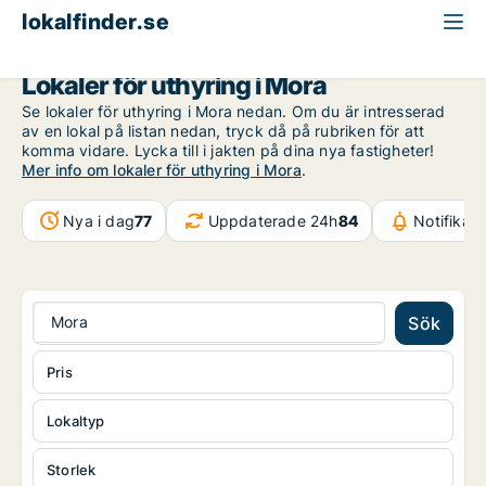
lokalfinder.se
Dalarna
Mora
Lokaler för uthyring i Mora
Se lokaler för uthyring i Mora nedan. Om du är intresserad
av en lokal på listan nedan, tryck då på rubriken för att
komma vidare. Lycka till i jakten på dina nya fastigheter!
Mer info om lokaler för uthyring i Mora
.
Nya i dag
77
Uppdaterade 24h
84
Notifikat
Mora
Sök
Pris
Lokaltyp
Storlek