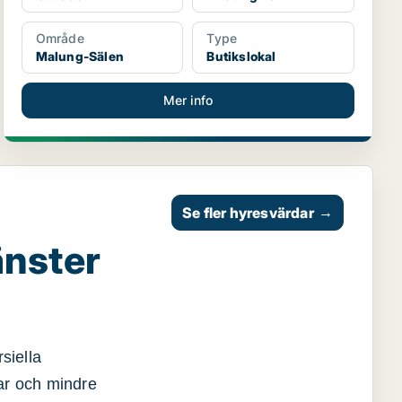
Område
Type
Malung-Sälen
Butikslokal
Mer info
Se fler hyresvärdar
→
änster
siella
gar och mindre