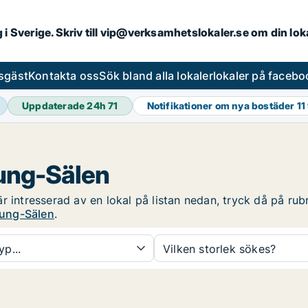
ng i Sverige. Skriv till vip@verksamhetslokaler.se om din lo
esgäst
Kontakta oss
Sök bland alla lokaler
lokaler på facebo
Uppdaterade 24h
71
Notifikationer om nya bostäder
11
lung-Sälen
 intresserad av en lokal på listan nedan, tryck då på rubr
alung-Sälen
.
yp...
Vilken storlek sökes?