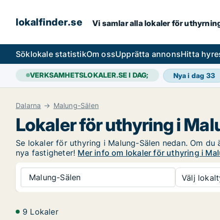
lokalfinder.se
Vi samlar alla lokaler för uthyrni
Sök
lokale statistik
Om oss
Upprätta annons
Hitta hyr
VERKSAMHETSLOKALER.SE I DAG;
Nya i dag
33
Dalarna
Malung-Sälen
Lokaler för uthyring i Ma
Se lokaler för uthyring i Malung-Sälen nedan. Om du är
nya fastigheter!
Mer info om lokaler för uthyring i M
Malung-Sälen
Välj lokalt
9 Lokaler