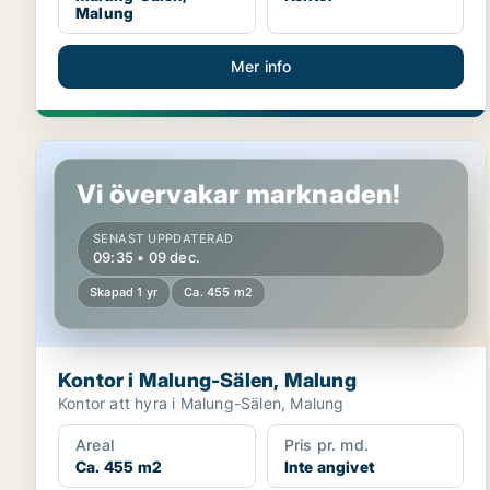
Malung
Mer info
Kontor i Malung-Sälen, Malung
Vi övervakar marknaden!
SENAST UPPDATERAD
09:35 • 09 dec.
Skapad 1 yr
Ca. 455 m2
Kontor i Malung-Sälen, Malung
Kontor att hyra i Malung-Sälen, Malung
Areal
Pris pr. md.
Ca. 455 m2
Inte angivet