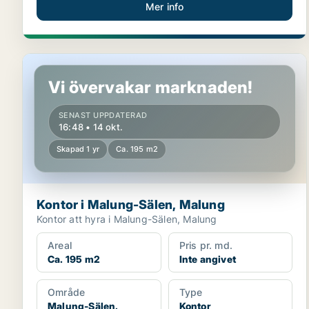
Mer info
Kontor i Malung-Sälen, Malung
Vi övervakar marknaden!
SENAST UPPDATERAD
16:48 • 14 okt.
Skapad 1 yr
Ca. 195 m2
Kontor i Malung-Sälen, Malung
Kontor att hyra i Malung-Sälen, Malung
Areal
Pris pr. md.
Ca. 195 m2
Inte angivet
Område
Type
Malung-Sälen,
Kontor