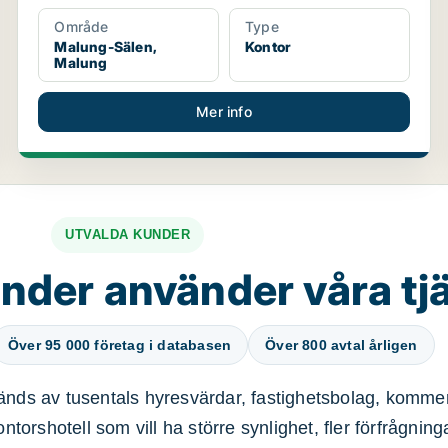
Område
Type
Malung-Sälen,
Kontor
Malung
Mer info
UTVALDA KUNDER
nder använder våra tj
Över 95 000 företag i databasen
Över 800 avtal årligen
nds av tusentals hyresvärdar, fastighetsbolag, kommer
ntorshotell som vill ha större synlighet, fler förfrågnin