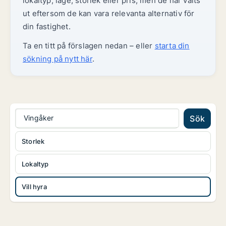
lokaltyp, läge, storlek eller pris, men de har valts
ut eftersom de kan vara relevanta alternativ för
din fastighet.
Ta en titt på förslagen nedan – eller
starta din
sökning på nytt här
.
Vingåker
Sök
Storlek
Lokaltyp
Vill hyra