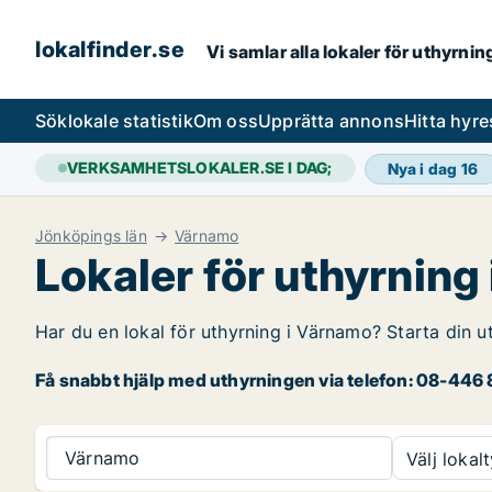
lokalfinder.se
Vi samlar alla lokaler för uthyrni
Sök
lokale statistik
Om oss
Upprätta annons
Hitta hyr
VERKSAMHETSLOKALER.SE I DAG;
Nya i dag
16
Jönköpings län
Värnamo
Lokaler för uthyrning
Har du en lokal för uthyrning i Värnamo? Starta din u
Få snabbt hjälp med uthyrningen via telefon: 08-446 8
Värnamo
Välj lokalt