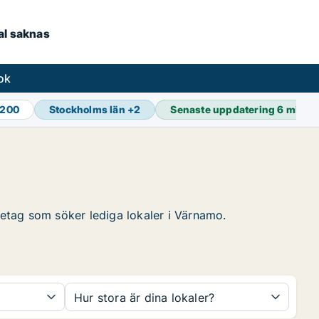
kal saknas
ok
 200
Stockholms län
+
2
Senaste uppdatering
6 min s
öretag som söker lediga lokaler i Värnamo.
Hur stora är dina lokaler?