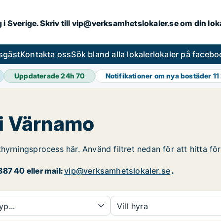
ng i Sverige. Skriv till vip@verksamhetslokaler.se om din lo
esgäst
Kontakta oss
Sök bland alla lokaler
lokaler på facebo
Uppdaterade 24h
70
Notifikationer om nya bostäder
11
 i Värnamo
thyrningsprocess här. Använd filtret nedan för att hitta f
87 40 eller mail:
vip@verksamhetslokaler.se
.
yp...
Vill hyra