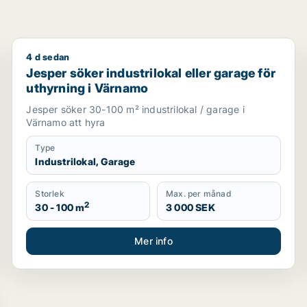
4 d sedan
osjö eller Mullsjö m.fl.
Jesper söker industrilokal eller garage för uthyrning
Jesper söker industrilokal eller garage för
uthyrning i Värnamo
Jesper söker 30-100 m² industrilokal / garage i
Värnamo att hyra
Type
Industrilokal, Garage
Storlek
Max. per månad
2
30 - 100 m
3 000 SEK
Mer info
lats eller garage för uthyrning i Värnamo