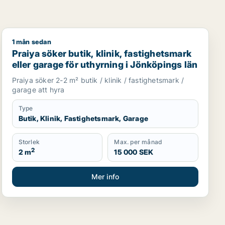
1 mån sedan
 i Värnamo
Praiya söker butik, klinik, fastighetsmark eller garage 
Praiya söker butik, klinik, fastighetsmark
eller garage för uthyrning i Jönköpings län
Praiya söker 2-2 m² butik / klinik / fastighetsmark /
garage att hyra
Type
Butik, Klinik, Fastighetsmark, Garage
Storlek
Max. per månad
2
2 m
15 000 SEK
Mer info