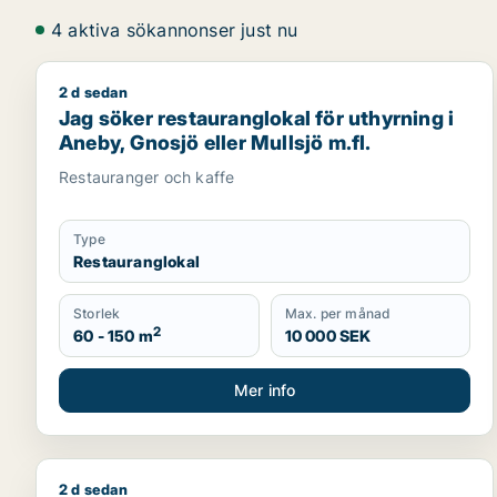
4 aktiva sökannonser just nu
2 d sedan
Jag söker restauranglokal för uthyrning i Aneby, Gn
Jag söker restauranglokal för uthyrning i
Aneby, Gnosjö eller Mullsjö m.fl.
Restauranger och kaffe
Type
Restauranglokal
Storlek
Max. per månad
2
60 - 150 m
10 000 SEK
Mer info
2 d sedan
Tommy söker kontor, lager, industrilokal, kontorsp