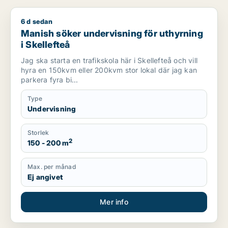
6 d sedan
Manish söker undervisning för uthyrning i Skellefteå
Manish söker undervisning för uthyrning
i Skellefteå
Jag ska starta en trafikskola här i Skellefteå och vill
hyra en 150kvm eller 200kvm stor lokal där jag kan
parkera fyra bi...
Type
Undervisning
Storlek
2
150 - 200 m
Max. per månad
Ej angivet
Mer info