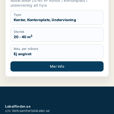
Abdel söker 20-40 m² kontor / kontorsplats /
undervisning att hyra
Type
Kontor, Kontorsplats, Undervisning
Storlek
2
20 - 40 m
Max. per månad
Ej angivet
Mer info
Lokalfinder.se
c/o Verksamhetslokaler.se