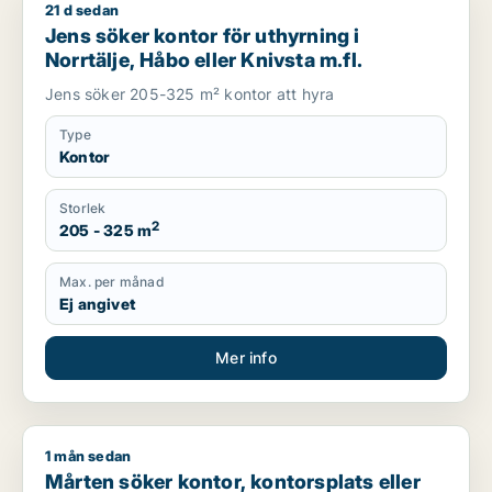
21 d sedan
Jens söker kontor för uthyrning i Norrtälje, Håbo eller Knivsta
Jens söker kontor för uthyrning i
Norrtälje, Håbo eller Knivsta m.fl.
Jens söker 205-325 m² kontor att hyra
Type
Kontor
Storlek
2
205 - 325 m
Max. per månad
Ej angivet
Mer info
1 mån sedan
Mårten söker kontor, kontorsplats eller undervisning för uthyr
Mårten söker kontor, kontorsplats eller