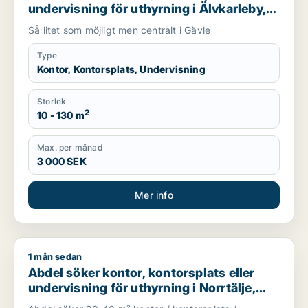
undervisning för uthyrning i Älvkarleby,
Heby eller Tierp m.fl.
Så litet som möjligt men centralt i Gävle
Type
Kontor, Kontorsplats, Undervisning
Storlek
2
10 - 130 m
Max. per månad
3 000 SEK
Mer info
1 mån sedan
Abdel söker kontor, kontorsplats eller undervisning för uthyrni
Abdel söker kontor, kontorsplats eller
undervisning för uthyrning i Norrtälje,
Håbo eller Knivsta m.fl.