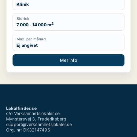
Klinik
Storlek
2
7 000 - 14 000 m
Max. per månad
Ej angivet
Mer info
Lokalfinder.se
c/o Verksamhetslokaler.se
Mynstersvej 3, Frederiksberg
support@verksamhetslokaler.se
Org. nr: DK32147496