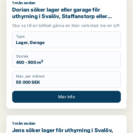
1 mån sedan
Dorian söker lager eller garage för uthyrning i Svalöv, Staffan
Dorian söker lager eller garage för
uthyrning i Svalöv, Staffanstorp eller
Burlöv m.fl.
Ska va till en billhall gärna en liten verkstad me en lyft
Type
Lager, Garage
Storlek
2
400 - 900 m
Max. per månad
55 000 SEK
Mer info
1 mån sedan
Jens söker lager för uthyrning i Svalöv, Bjuv eller Åstorp m.fl
Jens söker lager för uthyrning i Svalöv,