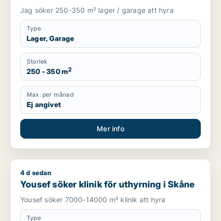
Jag söker 250-350 m² lager / garage att hyra
Type
Lager, Garage
Storlek
2
250 - 350 m
Max. per månad
Ej angivet
Mer info
4 d sedan
Yousef söker klinik för uthyrning i Skåne
Yousef söker klinik för uthyrning i Skåne
Yousef söker 7000-14000 m² klinik att hyra
Type