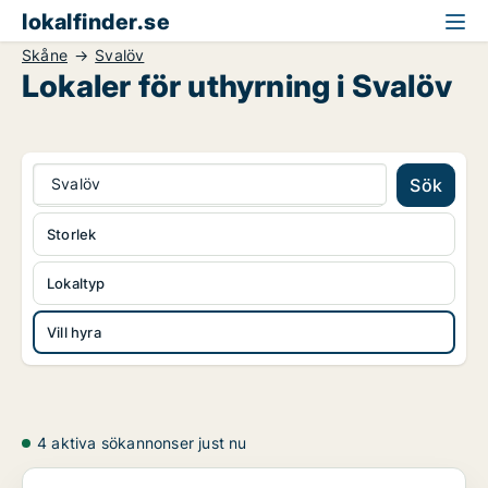
lokalfinder.se
Skåne
Svalöv
Lokaler för uthyrning i Svalöv
Svalöv
Sök
Storlek
Lokaltyp
Vill hyra
4 aktiva sökannonser just nu