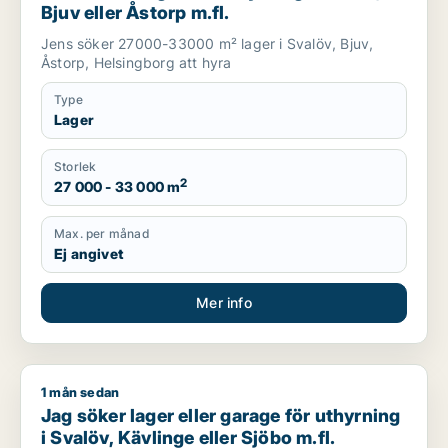
Bjuv eller Åstorp m.fl.
Jens söker 27000-33000 m² lager i Svalöv, Bjuv,
Åstorp, Helsingborg att hyra
Type
Lager
Storlek
2
27 000 - 33 000 m
Max. per månad
Ej angivet
Mer info
1 mån sedan
Jag söker lager eller garage för uthyrning i Svalöv, Kävlinge 
Jag söker lager eller garage för uthyrning
i Svalöv, Kävlinge eller Sjöbo m.fl.