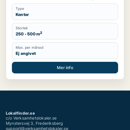
Type
Kontor
Storlek
2
250 - 500 m
Max. per månad
Ej angivet
Mer info
Lokalfinder.se
c/o Verksamhetslokaler.se
Mynstersvej 3, Frederiksberg
support@verksamhetslokaler.se