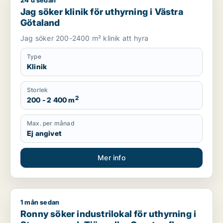
24 d sedan
Jag söker klinik för uthyrning i Västra Götaland
Jag söker klinik för uthyrning i Västra
Götaland
Jag söker 200-2400 m² klinik att hyra
Type
Klinik
Storlek
2
200 - 2 400 m
Max. per månad
Ej angivet
Mer info
1 mån sedan
Ronny söker industrilokal för uthyrning i Stenungsund, Tjörn e
Ronny söker industrilokal för uthyrning i