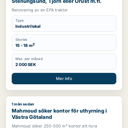
Stenungsund, Tjörn eller Orust m.fl.
Renovering av en EPA traktor
Type
Industrilokal
Storlek
2
15 - 18 m
Max. per månad
2 000 SEK
Mer info
1 mån sedan
Mahmoud söker kontor för uthyrning i Västra Götaland
Mahmoud söker kontor för uthyrning i
Västra Götaland
Mahmoud söker 250-500 m² kontor att hyra