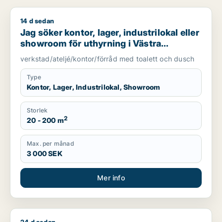
14 d sedan
Jag söker kontor, lager, industrilokal eller showroom för uth
Jag söker kontor, lager, industrilokal eller
showroom för uthyrning i Västra
Götaland
verkstad/ateljé/kontor/förråd med toalett och dusch
Type
Kontor, Lager, Industrilokal, Showroom
Storlek
2
20 - 200 m
Max. per månad
3 000 SEK
Mer info