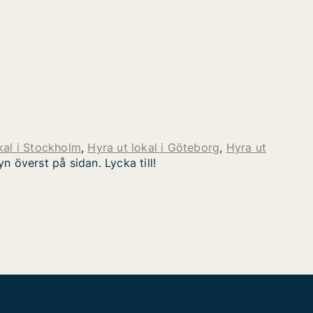
kal i Stockholm
,
Hyra ut lokal i Göteborg
,
Hyra ut
n överst på sidan. Lycka till!