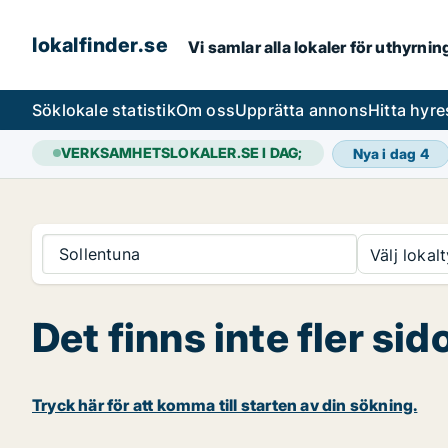
lokalfinder.se
Vi samlar alla lokaler för uthyrni
Sök
lokale statistik
Om oss
Upprätta annons
Hitta hyr
VERKSAMHETSLOKALER.SE I DAG;
Nya i dag
4
Sollentuna
Välj lokalt
Det finns inte fler sid
Tryck här för att komma till starten av din sökning.