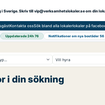
ng i Sverige. Skriv till vip@verksamhetslokaler.se om din lo
esgäst
Kontakta oss
Sök bland alla lokaler
lokaler på facebo
Uppdaterade 24h
76
Notifikationer om nya bostäder
56
yp...
Vill hyra
or i din sökning