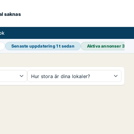
kal saknas
ok
Senaste uppdatering
1 t sedan
Aktiva annonser
39 0
Hur stora är dina lokaler?