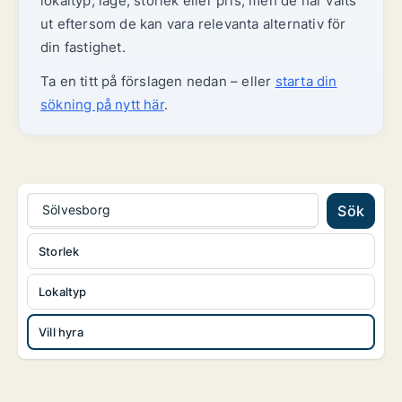
lokaltyp, läge, storlek eller pris, men de har valts
ut eftersom de kan vara relevanta alternativ för
din fastighet.
Ta en titt på förslagen nedan – eller
starta din
sökning på nytt här
.
Sölvesborg
Sök
Storlek
Lokaltyp
Vill hyra