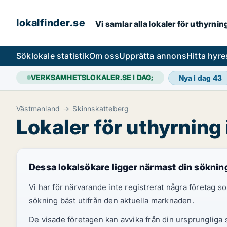
lokalfinder.se
Vi samlar alla lokaler för uthyrni
Sök
lokale statistik
Om oss
Upprätta annons
Hitta hyr
VERKSAMHETSLOKALER.SE I DAG;
Nya i dag
43
Västmanland
Skinnskatteberg
Lokaler för uthyrning
Dessa lokalsökare ligger närmast din söknin
Vi har för närvarande inte registrerat några företag
sökning bäst utifrån den aktuella marknaden.
De visade företagen kan avvika från din ursprungliga s