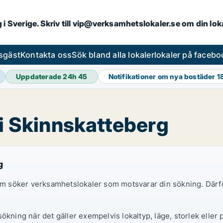
ng i Sverige. Skriv till vip@verksamhetslokaler.se om din lo
esgäst
Kontakta oss
Sök bland alla lokaler
lokaler på facebo
Uppdaterade 24h
45
Notifikationer om nya bostäder
1
 i Skinnskatteberg
g
 som söker verksamhetslokaler som motsvarar din sökning. Därf
ökning när det gäller exempelvis lokaltyp, läge, storlek eller 