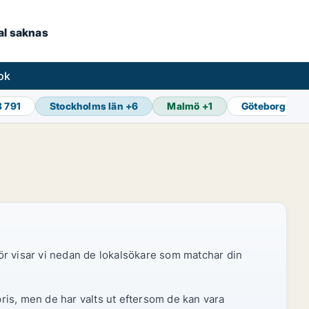
kal saknas
ok
8 791
Stockholms län
+
6
Malmö
+
1
Göteborg
+
1
ör visar vi nedan de lokalsökare som matchar din
pris, men de har valts ut eftersom de kan vara