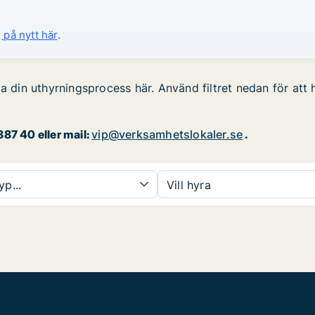
 på nytt här
.
a din uthyrningsprocess här. Använd filtret nedan för att h
87 40 eller mail:
vip@verksamhetslokaler.se
.
yp...
Vill hyra