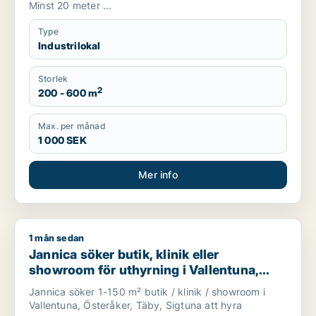
Minst 20 meter ...
Type
Industrilokal
Storlek
2
200 - 600 m
Max. per månad
1 000 SEK
Mer info
1 mån sedan
Jannica söker butik, klinik eller showroom för uthyrning i Val
Jannica söker butik, klinik eller
showroom för uthyrning i Vallentuna,
Österåker eller Täby m.fl.
Jannica söker 1-150 m² butik / klinik / showroom i
Vallentuna, Österåker, Täby, Sigtuna att hyra