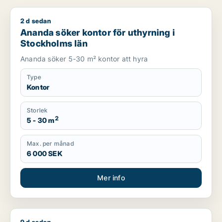
2 d sedan
Ananda söker kontor för uthyrning i Stockholms län
Ananda söker kontor för uthyrning i
Stockholms län
Ananda söker 5-30 m² kontor att hyra
Type
Kontor
Storlek
2
5 - 30 m
Max. per månad
6 000 SEK
Mer info