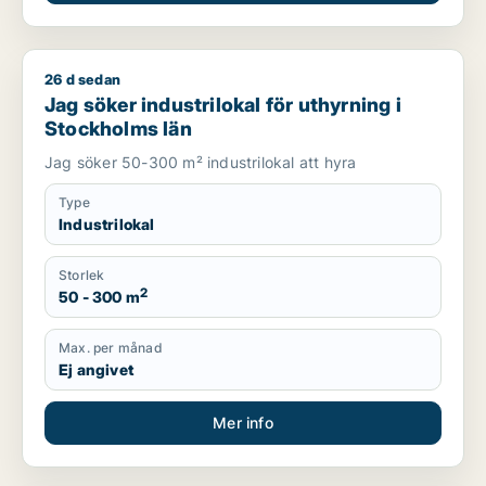
26 d sedan
Jag söker industrilokal för uthyrning i Stockholms län
Jag söker industrilokal för uthyrning i
Stockholms län
Jag söker 50-300 m² industrilokal att hyra
Type
Industrilokal
Storlek
2
50 - 300 m
Max. per månad
Ej angivet
Mer info