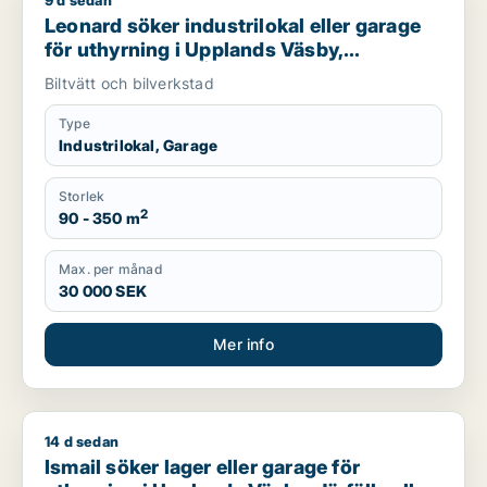
9 d sedan
Leonard söker industrilokal eller garage för uthyrning i Uppl
Leonard söker industrilokal eller garage
för uthyrning i Upplands Väsby,
Vallentuna eller Österåker m.fl.
Biltvätt och bilverkstad
Type
Industrilokal, Garage
Storlek
2
90 - 350 m
Max. per månad
30 000 SEK
Mer info
14 d sedan
Ismail söker lager eller garage för uthyrning i Upplands Väsby
Ismail söker lager eller garage för