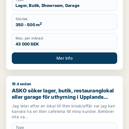
Lager, Butik, Showroom, Garage
Storlek
2
350 - 500 m
Max. per månad
43 000 SEK
Mer info
16 d sedan
ASKO söker lager, butik, restauranglokal eller garage för uthy
ASKO söker lager, butik, restauranglokal
eller garage för uthyrning i Upplands
Väsby, Vallentuna eller Järfälla m.fl.
Jag letar efter en lokal till liten kiosk/affär var jag kan
kanske ha en liten cafeteria till mina kunder. Behöver
inte va...
Type