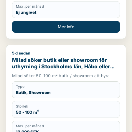
Max. per månad
Ej angivet
Mer info
5 d sedan
Milad söker butik eller showroom för uthyrning i Stockholms 
Milad söker butik eller showroom för
uthyrning i Stockholms län, Håbo eller
Knivsta
Milad söker 50-100 m² butik / showroom att hyra
Type
Butik, Showroom
Storlek
2
50 - 100 m
Max. per månad
12 000 SEK