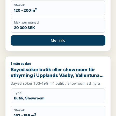
Storlek
2
120 - 200 m
Max. per månad
20 000 SEK
Mer info
1 mån sedan
Sayed söker butik eller showroom för uthyrning i Upplands V
Sayed söker butik eller showroom för
uthyrning i Upplands Väsby, Vallentuna
eller Upplands-Bro m.fl.
Sayed söker 163-199 m² butik / showroom att hyra
Type
Butik, Showroom
Storlek
2
163 - 199 m