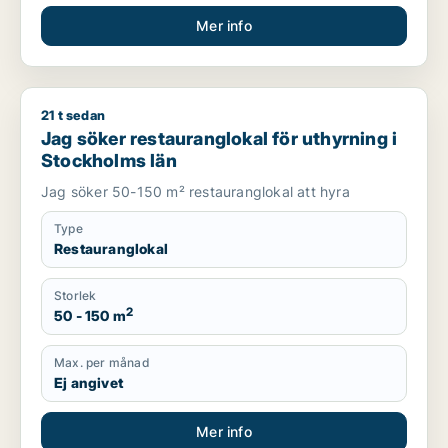
Mer info
21 t sedan
Jag söker restauranglokal för uthyrning i Stockholms län
Jag söker restauranglokal för uthyrning i
Stockholms län
Jag söker 50-150 m² restauranglokal att hyra
Type
Restauranglokal
Storlek
2
50 - 150 m
Max. per månad
Ej angivet
Mer info