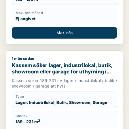
Max. per månad
Ej angivet
Mer info
1 mån sedan
Kassem söker lager, industrilokal, butik, showroom eller gar
Kassem söker lager, industrilokal, butik,
showroom eller garage för uthyrning i
Upplands Väsby, Vallentuna eller
Kassem söker 189-231 m² lager / industrilokal / butik /
Upplands-Bro m.fl.
showroom / garage att hyra
Type
Lager, Industrilokal, Butik, Showroom, Garage
Storlek
2
189 - 231 m