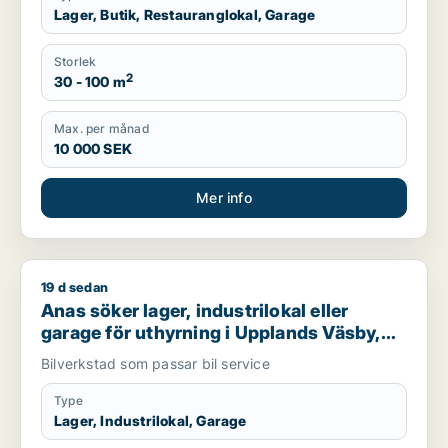
Lager, Butik, Restauranglokal, Garage
Storlek
2
30 - 100 m
Max. per månad
10 000 SEK
Mer info
19 d sedan
Anas söker lager, industrilokal eller garage för uthyrning i 
Anas söker lager, industrilokal eller
garage för uthyrning i Upplands Väsby,
Vallentuna eller Upplands-Bro m.fl.
Bilverkstad som passar bil service
Type
Lager, Industrilokal, Garage