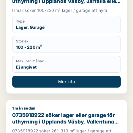
uthyrning i Upplands Väsby, Järfälla eller
Upplands-Bro m.fl.
Ismail söker 100-220 m² lager / garage att hyra
Type
Lager, Garage
Storlek
2
100 - 220 m
Max. per månad
Ej angivet
Mer info
1 mån sedan
0735918922 söker lager eller garage för uthyrning i Upplands 
0735918922 söker lager eller garage för
uthyrning i Upplands Väsby, Vallentuna
eller Järfälla m.fl.
0735918922 söker 261-319 m² lager / garage att