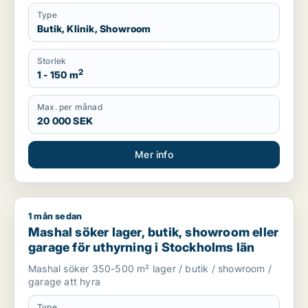
Type
Butik, Klinik, Showroom
Storlek
2
1 - 150 m
Max. per månad
20 000 SEK
Mer info
1 mån sedan
Mashal söker lager, butik, showroom eller garage för uthyrni
Mashal söker lager, butik, showroom eller
garage för uthyrning i Stockholms län
Mashal söker 350-500 m² lager / butik / showroom /
garage att hyra
Type