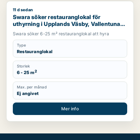
11 d sedan
Swara söker restauranglokal för uthyrning i Upplands Väsby, 
Swara söker restauranglokal för
uthyrning i Upplands Väsby, Vallentuna
eller Österåker m.fl.
Swara söker 6-25 m² restauranglokal att hyra
Type
Restauranglokal
Storlek
2
6 - 25 m
Max. per månad
Ej angivet
Mer info