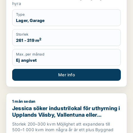
hyra
Type
Lager, Garage
Storlek
2
261 - 319 m
Max. per månad
Ej angivet
Mer info
1 mån sedan
Jessica söker industrilokal för uthyrning i Upplands Väsby, V
Jessica söker industrilokal för uthyrning i
Upplands Väsby, Vallentuna eller
Upplands-Bro m.fl.
Storlek 200–300 kvm Möjlighet att expandera till
500–1 000 kvm inom några år är ett plus Byggnad