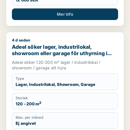
Mer info
4 d sedan
Adeel söker lager, industrilokal, showroom eller garage för u
Adeel söker lager, industrilokal,
showroom eller garage för uthyrning i
Upplands Väsby, Vallentuna eller
Adeel söker 120-200 m² lager / industrilokal /
Upplands-Bro m.fl.
showroom / garage att hyra
Type
Lager, Industrilokal, Showroom, Garage
Storlek
2
120 - 200 m
Max. per månad
Ej angivet