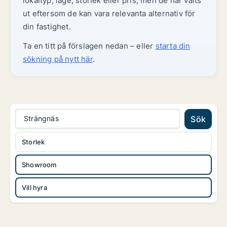
lokaltyp, läge, storlek eller pris, men de har valts
ut eftersom de kan vara relevanta alternativ för
din fastighet.
Ta en titt på förslagen nedan – eller
starta din
sökning på nytt här
.
Strängnäs
Sök
Storlek
Showroom
Vill hyra