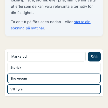
lokaltyp, läge, storlek eller pris, men de har valts
ut eftersom de kan vara relevanta alternativ för
din fastighet.
Ta en titt på förslagen nedan – eller
starta din
sökning på nytt här
.
Markaryd
Sök
Storlek
Showroom
Vill hyra