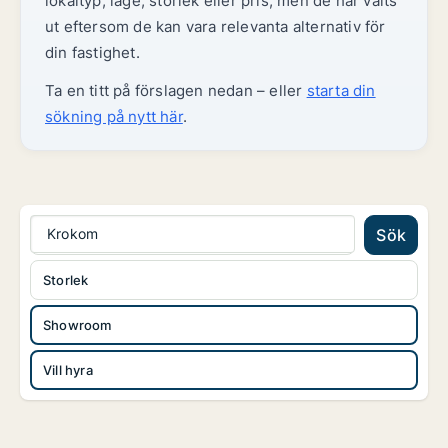
lokaltyp, läge, storlek eller pris, men de har valts
ut eftersom de kan vara relevanta alternativ för
din fastighet.
Ta en titt på förslagen nedan – eller
starta din
sökning på nytt här
.
Krokom
Sök
Storlek
Showroom
Vill hyra