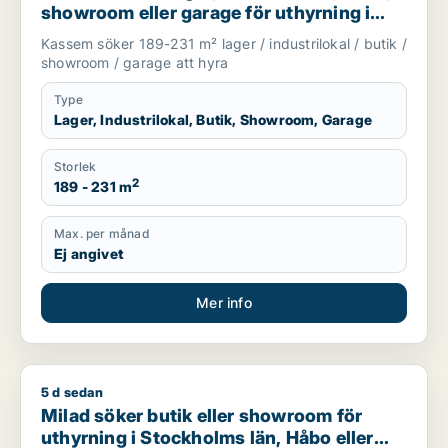
showroom eller garage för uthyrning i
Upplands Väsby, Vallentuna eller
Kassem söker 189-231 m² lager / industrilokal / butik /
Upplands-Bro m.fl.
showroom / garage att hyra
Type
Lager, Industrilokal, Butik, Showroom, Garage
Storlek
2
189 - 231 m
Max. per månad
Ej angivet
Mer info
5 d sedan
Milad söker butik eller showroom för uthyrning i Stockholms 
Milad söker butik eller showroom för
uthyrning i Stockholms län, Håbo eller