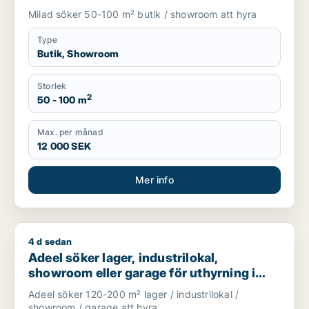
Knivsta
Milad söker 50-100 m² butik / showroom att hyra
Type
Butik, Showroom
Storlek
2
50 - 100 m
Max. per månad
12 000 SEK
Mer info
4 d sedan
Adeel söker lager, industrilokal, showroom eller garage för u
Adeel söker lager, industrilokal,
showroom eller garage för uthyrning i
Upplands Väsby, Vallentuna eller
Adeel söker 120-200 m² lager / industrilokal /
Upplands-Bro m.fl.
showroom / garage att hyra