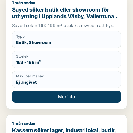
1 mån sedan
Sayed söker butik eller showroom för uthyrning i Upplands V
Sayed söker butik eller showroom för
uthyrning i Upplands Väsby, Vallentuna
eller Upplands-Bro m.fl.
Sayed söker 163-199 m² butik / showroom att hyra
Type
Butik, Showroom
Storlek
2
163 - 199 m
Max. per månad
Ej angivet
Mer info
1 mån sedan
Kassem söker lager, industrilokal, butik, showroom eller gar
Kassem söker lager, industrilokal, butik,