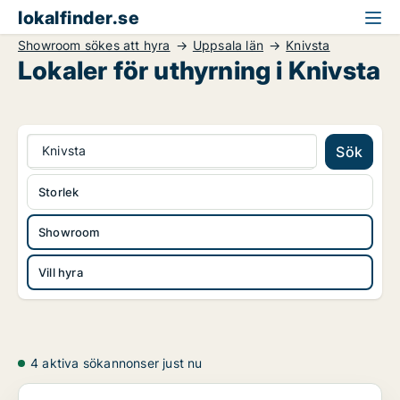
lokalfinder.se
Showroom sökes att hyra
Uppsala län
Knivsta
Lokaler för uthyrning i Knivsta
Knivsta
Sök
Storlek
Showroom
Vill hyra
4 aktiva sökannonser just nu