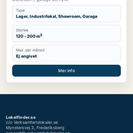
Type
Lager, Industrilokal, Showroom, Garage
Storlek
2
120 - 200 m
Max. per månad
Ej angivet
Mer info
Lokalfinder.se
c/o Verksamhetslokaler.se
Mynstersvej 3, Frederiksberg
support@verksamhetslokaler.se