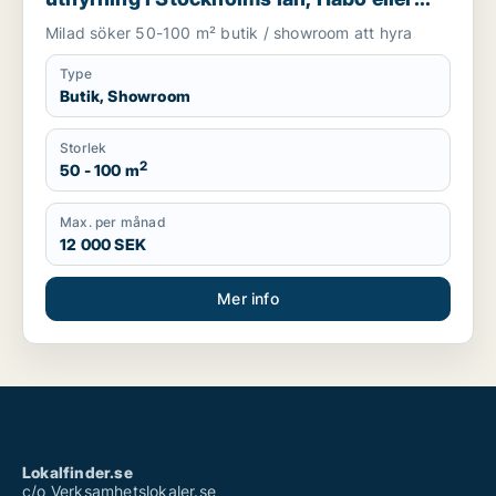
Knivsta
Milad söker 50-100 m² butik / showroom att hyra
Type
Butik, Showroom
Storlek
2
50 - 100 m
Max. per månad
12 000 SEK
Mer info
Lokalfinder.se
c/o Verksamhetslokaler.se