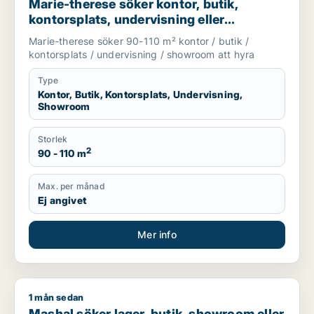
Marie-therese söker kontor, butik,
kontorsplats, undervisning eller
showroom för uthyrning i Upplands
Marie-therese söker 90-110 m² kontor / butik /
Väsby, Järfälla eller Upplands-Bro m.fl.
kontorsplats / undervisning / showroom att hyra
Type
Kontor, Butik, Kontorsplats, Undervisning,
Showroom
Storlek
2
90 - 110 m
Max. per månad
Ej angivet
Mer info
1 mån sedan
Mashal söker lager, butik, showroom eller garage för uthyrni
Mashal söker lager, butik, showroom eller