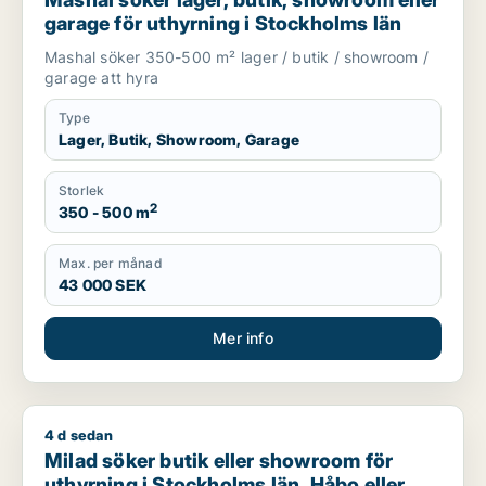
garage för uthyrning i Stockholms län
Mashal söker 350-500 m² lager / butik / showroom /
garage att hyra
Type
Lager, Butik, Showroom, Garage
Storlek
2
350 - 500 m
Max. per månad
43 000 SEK
Mer info
4 d sedan
Milad söker butik eller showroom för uthyrning i Stockholms 
Milad söker butik eller showroom för
uthyrning i Stockholms län, Håbo eller