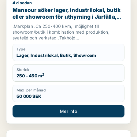
4 d sedan
Mansour söker lager, industrilokal, butik eller showroom för u
Mansour söker lager, industrilokal, butik
eller showroom för uthyrning i Järfälla,
Danderyd eller Sollentuna m.fl.
.Markplan .Ca 250-400 kvm, .möjlighet till
showroom/butik i kombination med produktion,
syateljé och verkstad .Takhöjd...
Type
Lager, Industrilokal, Butik, Showroom
Storlek
2
250 - 450 m
Max. per månad
50 000 SEK
Mer info