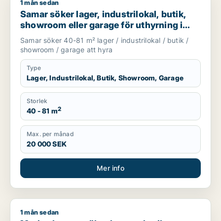
1 mån sedan
Samar söker lager, industrilokal, butik, showroom eller garag
Samar söker lager, industrilokal, butik,
showroom eller garage för uthyrning i
Upplands Väsby, Järfälla eller Täby m.fl.
Samar söker 40-81 m² lager / industrilokal / butik /
showroom / garage att hyra
Type
Lager, Industrilokal, Butik, Showroom, Garage
Storlek
2
40 - 81 m
Max. per månad
20 000 SEK
Mer info
1 mån sedan
Marie-therese söker kontor, butik, kontorsplats, undervisnin