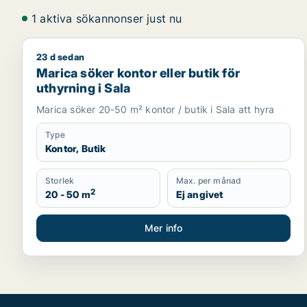
1 aktiva sökannonser just nu
23 d sedan
Marica söker kontor eller butik för uthyrning i Sala
Marica söker kontor eller butik för
uthyrning i Sala
Marica söker 20-50 m² kontor / butik i Sala att hyra
Type
Kontor, Butik
Storlek
Max. per månad
2
20 - 50 m
Ej angivet
Mer info