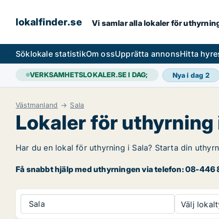
lokalfinder.se
Vi samlar alla lokaler för uthyrni
Sök
lokale statistik
Om oss
Upprätta annons
Hitta hyr
VERKSAMHETSLOKALER.SE I DAG;
Nya i dag
2
Västmanland
Sala
Lokaler för uthyrning 
Har du en lokal för uthyrning i Sala? Starta din uthyrn
Få snabbt hjälp med uthyrningen via telefon: 08-446 8
Sala
Välj lokalt