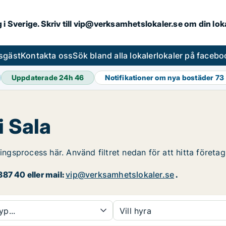
ng i Sverige. Skriv till vip@verksamhetslokaler.se om din lo
esgäst
Kontakta oss
Sök bland alla lokaler
lokaler på facebo
Uppdaterade 24h
46
Notifikationer om nya bostäder
73
i Sala
ingsprocess här. Använd filtret nedan för att hitta företag
87 40 eller mail:
vip@verksamhetslokaler.se
.
yp...
Vill hyra