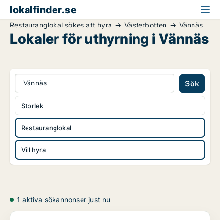
lokalfinder.se
Restauranglokal sökes att hyra
Västerbotten
Vännäs
Lokaler för uthyrning i Vännäs
Vännäs
Sök
Storlek
Restauranglokal
Vill hyra
1 aktiva sökannonser just nu