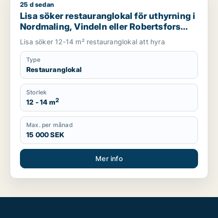
25 d sedan
Lisa söker restauranglokal för uthyrning i Nordmaling, Vindeln
Lisa söker restauranglokal för uthyrning i
Nordmaling, Vindeln eller Robertsfors
m.fl.
Lisa söker 12-14 m² restauranglokal att hyra
Type
Restauranglokal
Storlek
2
12 - 14 m
Max. per månad
15 000 SEK
Mer info