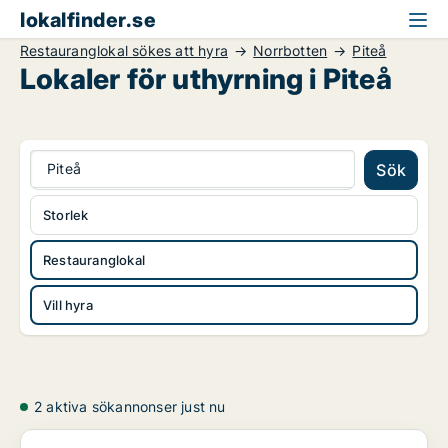
lokalfinder.se
Restauranglokal sökes att hyra
Norrbotten
Piteå
Lokaler för uthyrning i Piteå
Piteå
Sök
Storlek
Restauranglokal
Vill hyra
2 aktiva sökannonser just nu