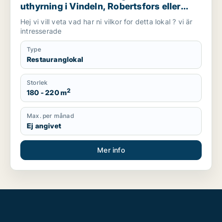
uthyrning i Vindeln, Robertsfors eller
Norsjö m.fl.
Hej vi vill veta vad har ni vilkor for detta lokal ? vi är
intresserade
Type
Restauranglokal
Storlek
2
180 - 220 m
Max. per månad
Ej angivet
Mer info