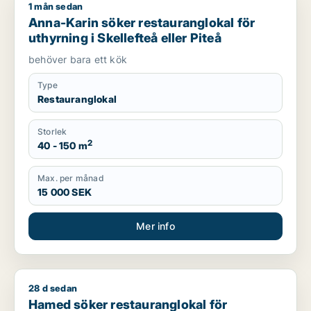
1 mån sedan
Anna-Karin söker restauranglokal för uthyrning i Skellefteå el
Anna-Karin söker restauranglokal för
uthyrning i Skellefteå eller Piteå
behöver bara ett kök
Type
Restauranglokal
Storlek
2
40 - 150 m
Max. per månad
15 000 SEK
Mer info
28 d sedan
Hamed söker restauranglokal för uthyrning i Vindeln, Robertsf
Hamed söker restauranglokal för