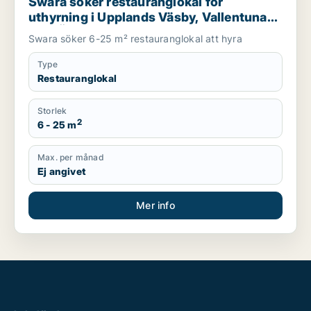
Swara söker restauranglokal för
uthyrning i Upplands Väsby, Vallentuna
eller Österåker m.fl.
Swara söker 6-25 m² restauranglokal att hyra
Type
Restauranglokal
Storlek
2
6 - 25 m
Max. per månad
Ej angivet
Mer info