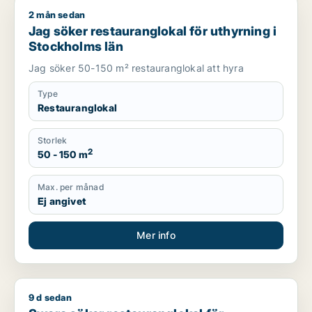
2 mån sedan
Jag söker restauranglokal för uthyrning i Stockholms län
Jag söker restauranglokal för uthyrning i
Stockholms län
Jag söker 50-150 m² restauranglokal att hyra
Type
Restauranglokal
Storlek
2
50 - 150 m
Max. per månad
Ej angivet
Mer info
9 d sedan
Swara söker restauranglokal för uthyrning i Upplands Väsby, 