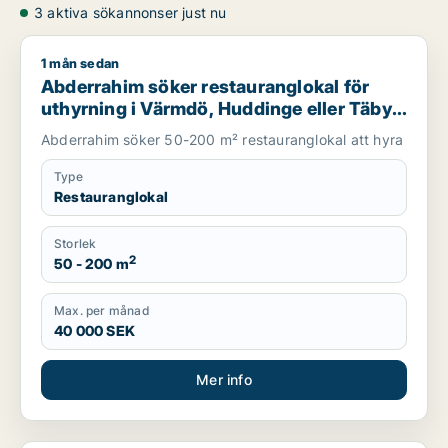
3 aktiva sökannonser just nu
1 mån sedan
Abderrahim söker restauranglokal för uthyrning i Värmdö, Hu
Abderrahim söker restauranglokal för
uthyrning i Värmdö, Huddinge eller Täby
m.fl.
Abderrahim söker 50-200 m² restauranglokal att hyra
Type
Restauranglokal
Storlek
2
50 - 200 m
Max. per månad
40 000 SEK
Mer info