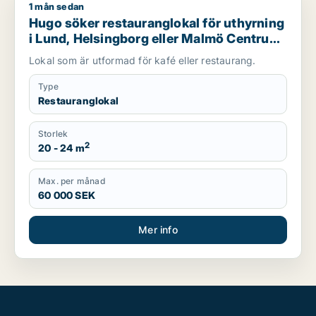
1 mån sedan
Hugo söker restauranglokal för uthyrning i Lund, Helsingbor
Hugo söker restauranglokal för uthyrning
i Lund, Helsingborg eller Malmö Centrum
m.fl.
Lokal som är utformad för kafé eller restaurang.
Type
Restauranglokal
Storlek
2
20 - 24 m
Max. per månad
60 000 SEK
Mer info