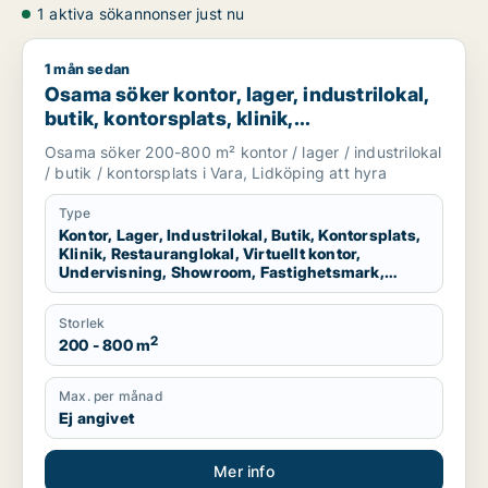
1 aktiva sökannonser just nu
1 mån sedan
Osama söker kontor, lager, industrilokal, butik, kontorsplats,
Osama söker kontor, lager, industrilokal,
butik, kontorsplats, klinik,
restauranglokal, virtuellt kontor,
Osama söker 200-800 m² kontor / lager / industrilokal
undervisning, showroom, fastighetsmark
/ butik / kontorsplats i Vara, Lidköping att hyra
eller garage för uthyrning i Vara eller
Lidköping
Type
Kontor, Lager, Industrilokal, Butik, Kontorsplats,
Klinik, Restauranglokal, Virtuellt kontor,
Undervisning, Showroom, Fastighetsmark,
Garage
Storlek
2
200 - 800 m
Max. per månad
Ej angivet
Mer info