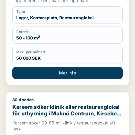
Laga maten , kök , plats för laga matt
Type
Lager, Kontorsplats, Restauranglokal
Storlek
2
50 - 100 m
Max. per månad
50 000 SEK
Mer info
30 d sedan
Kareem söker klinik eller restauranglokal för uthyrning i Mal
Kareem söker klinik eller restauranglokal
för uthyrning i Malmö Centrum, Kirseberg
eller Husie m.fl.
Kareem söker 69-85 m² klinik / restauranglokal att
hyra