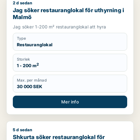
2 d sedan
Jag söker restauranglokal för uthyrning i Malmö
Jag söker restauranglokal för uthyrning i
Malmö
Jag söker 1-200 m² restauranglokal att hyra
Type
Restauranglokal
Storlek
2
1 - 200 m
Max. per månad
30 000 SEK
Mer info
5 d sedan
Shkurta söker restauranglokal för uthyrning i Malmö Centrum, 
Shkurta söker restauranglokal för