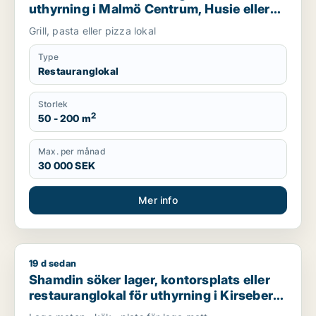
uthyrning i Malmö Centrum, Husie eller
Fosie m.fl.
Grill, pasta eller pizza lokal
Type
Restauranglokal
Storlek
2
50 - 200 m
Max. per månad
30 000 SEK
Mer info
19 d sedan
Shamdin söker lager, kontorsplats eller restauranglokal för ut
Shamdin söker lager, kontorsplats eller
restauranglokal för uthyrning i Kirseberg,
Husie eller Fosie m.fl.