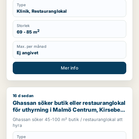
Type
Klinik, Restauranglokal
Storlek
2
69 - 85 m
Max. per månad
Ej angivet
Mer info
16 d sedan
Ghassan söker butik eller restauranglokal för uthyrning i Mal
Ghassan söker butik eller restauranglokal
för uthyrning i Malmö Centrum, Kirseberg
eller Husie m.fl.
Ghassan söker 45-100 m² butik / restauranglokal att
hyra
Type