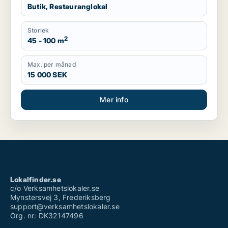
Butik, Restauranglokal
Storlek
2
45 - 100 m
Max. per månad
15 000 SEK
Mer info
Lokalfinder.se
c/o Verksamhetslokaler.se
Mynstersvej 3, Frederiksberg
support@verksamhetslokaler.se
Org. nr: DK32147496