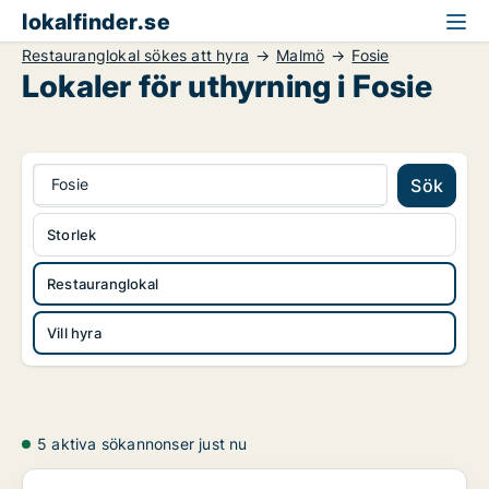
lokalfinder.se
Restauranglokal sökes att hyra
Malmö
Fosie
Lokaler för uthyrning i Fosie
Fosie
Sök
Storlek
Restauranglokal
Vill hyra
5 aktiva sökannonser just nu