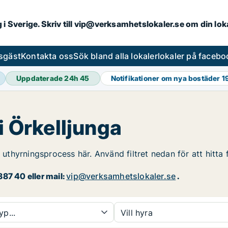
ng i Sverige. Skriv till vip@verksamhetslokaler.se om din lo
esgäst
Kontakta oss
Sök bland alla lokaler
lokaler på facebo
Uppdaterade 24h
45
Notifikationer om nya bostäder
1
i Örkelljunga
n uthyrningsprocess här. Använd filtret nedan för att hitta 
87 40 eller mail:
vip@verksamhetslokaler.se
.
yp...
Vill hyra