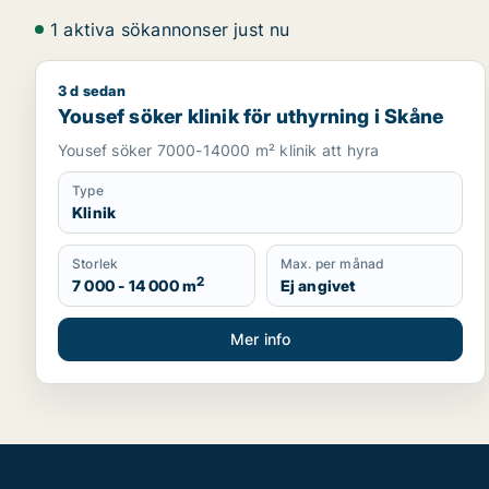
1 aktiva sökannonser just nu
3 d sedan
Yousef söker klinik för uthyrning i Skåne
Yousef söker klinik för uthyrning i Skåne
Yousef söker 7000-14000 m² klinik att hyra
Type
Klinik
Storlek
Max. per månad
2
7 000 - 14 000 m
Ej angivet
Mer info