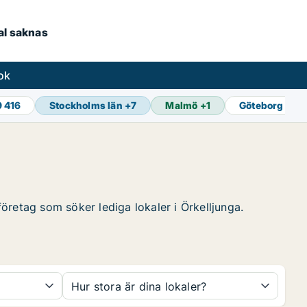
kal saknas
ok
9 416
Stockholms län
+
7
Malmö
+
1
Göteborg
+
1
företag som söker lediga lokaler i Örkelljunga.
Hur stora är dina lokaler?