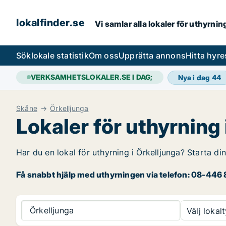
lokalfinder.se
Vi samlar alla lokaler för uthyrni
Sök
lokale statistik
Om oss
Upprätta annons
Hitta hyr
VERKSAMHETSLOKALER.SE I DAG;
Nya i dag
44
Skåne
Örkelljunga
Lokaler för uthyrning 
Har du en lokal för uthyrning i Örkelljunga? Starta di
Få snabbt hjälp med uthyrningen via telefon: 08-446 8
Örkelljunga
Välj lokalt