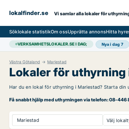
lokalfinder.se
Vi samlar alla lokaler för uthyrni
Sök
lokale statistik
Om oss
Upprätta annons
Hitta hyr
VERKSAMHETSLOKALER.SE I DAG;
Nya i dag
7
Västra Götaland
Mariestad
Lokaler för uthyrning
Har du en lokal för uthyrning i Mariestad? Starta din 
Få snabbt hjälp med uthyrningen via telefon: 08-446 8
Mariestad
Välj lokalt