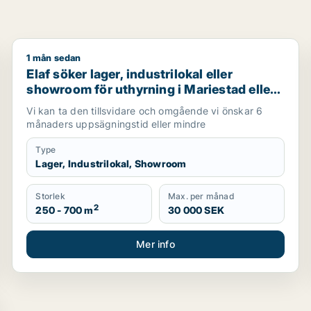
1 mån sedan
om för uthyrning i Västra Götaland
Elaf söker lager, industrilokal eller showroom för ut
Elaf söker lager, industrilokal eller
showroom för uthyrning i Mariestad eller
Göteborg
Vi kan ta den tillsvidare och omgående vi önskar 6
månaders uppsägningstid eller mindre
Type
Lager, Industrilokal, Showroom
Storlek
Max. per månad
2
250 - 700 m
30 000 SEK
Mer info
land