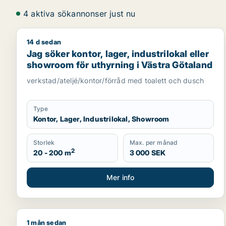
4 aktiva sökannonser just nu
14 d sedan
Jag söker kontor, lager, industrilokal eller showro
Jag söker kontor, lager, industrilokal eller
showroom för uthyrning i Västra Götaland
verkstad/ateljé/kontor/förråd med toalett och dusch
Type
Kontor, Lager, Industrilokal, Showroom
Storlek
Max. per månad
2
20 - 200 m
3 000 SEK
Mer info
1 mån sedan
Mahmoud söker kontor för uthyrning i Västra Göta