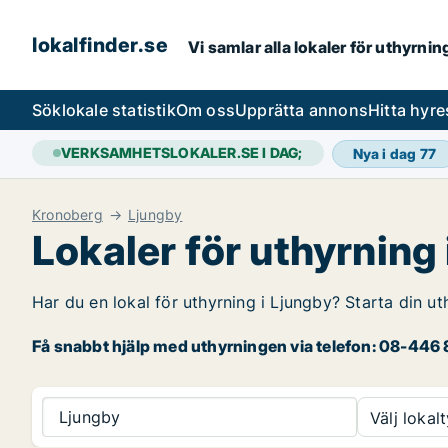
lokalfinder.se
Vi samlar alla lokaler för uthyrni
Sök
lokale statistik
Om oss
Upprätta annons
Hitta hyr
VERKSAMHETSLOKALER.SE I DAG;
Nya i dag
77
Kronoberg
Ljungby
Lokaler för uthyrning
Har du en lokal för uthyrning i Ljungby? Starta din ut
Få snabbt hjälp med uthyrningen via telefon: 08-446 8
Ljungby
Välj lokalt