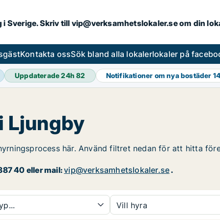
ng i Sverige. Skriv till vip@verksamhetslokaler.se om din lo
esgäst
Kontakta oss
Sök bland alla lokaler
lokaler på facebo
Uppdaterade 24h
82
Notifikationer om nya bostäder
1
 i Ljungby
hyrningsprocess här. Använd filtret nedan för att hitta för
87 40 eller mail:
vip@verksamhetslokaler.se
.
yp...
Vill hyra