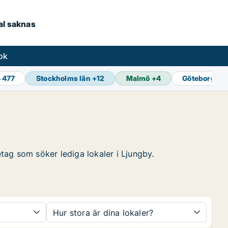
kal saknas
ok
4 477
Stockholms län
+
12
Malmö
+
4
Göteborg
+
1
etag som söker lediga lokaler i Ljungby.
Hur stora är dina lokaler?