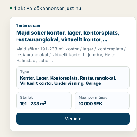
1 aktiva sökannonser just nu
1 mån sedan
Majd söker kontor, lager, kontorsplats, restauranglo
Majd söker kontor, lager, kontorsplats,
restauranglokal, virtuellt kontor,
undervisning eller garage för uthyrning i
Majd söker 191-233 m² kontor / lager / kontorsplats /
Ljungby, Hylte eller Halmstad m.fl.
restauranglokal / virtuellt kontor i Ljungby, Hylte,
Halmstad, Lahol...
Type
Kontor, Lager, Kontorsplats, Restauranglokal,
Virtuellt kontor, Undervisning, Garage
Storlek
Max. per månad
2
191 - 233 m
10 000 SEK
Mer info