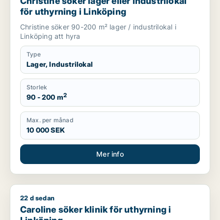
Christine söker lager eller industrilokal
för uthyrning i Linköping
Christine söker 90-200 m² lager / industrilokal i
Linköping att hyra
Type
Lager, Industrilokal
Storlek
2
90 - 200 m
Max. per månad
10 000 SEK
Mer info
22 d sedan
Caroline söker klinik för uthyrning i Linköping
Caroline söker klinik för uthyrning i