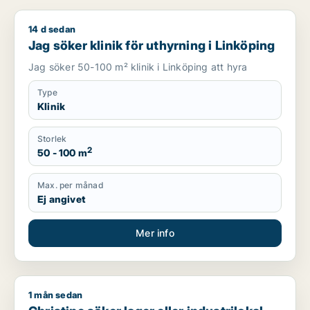
14 d sedan
Jag söker klinik för uthyrning i Linköping
Jag söker klinik för uthyrning i Linköping
Jag söker 50-100 m² klinik i Linköping att hyra
Type
Klinik
Storlek
2
50 - 100 m
Max. per månad
Ej angivet
Mer info
1 mån sedan
Christine söker lager eller industrilokal för uthyrning i Linköp