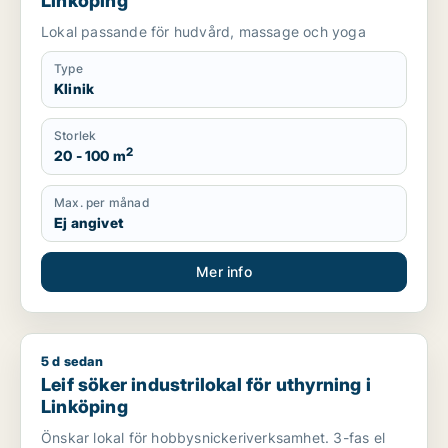
Linköping
Lokal passande för hudvård, massage och yoga
Type
Klinik
Storlek
2
20 - 100 m
Max. per månad
Ej angivet
Mer info
5 d sedan
Leif söker industrilokal för uthyrning i Linköping
Leif söker industrilokal för uthyrning i
Linköping
Önskar lokal för hobbysnickeriverksamhet. 3-fas el