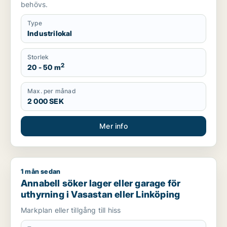
behövs.
Type
Industrilokal
Storlek
2
20 - 50 m
Max. per månad
2 000 SEK
Mer info
1 mån sedan
Annabell söker lager eller garage för uthyrning i Vasastan el
Annabell söker lager eller garage för
uthyrning i Vasastan eller Linköping
Markplan eller tillgång till hiss