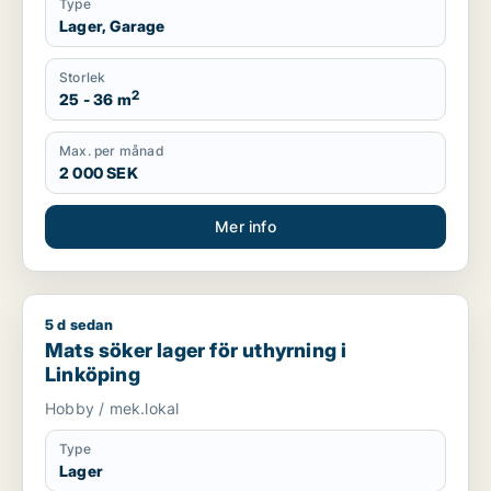
Type
Lager, Garage
Storlek
2
25 - 36 m
Max. per månad
2 000 SEK
Mer info
5 d sedan
Mats söker lager för uthyrning i Linköping
Mats söker lager för uthyrning i
Linköping
Hobby / mek.lokal
Type
Lager